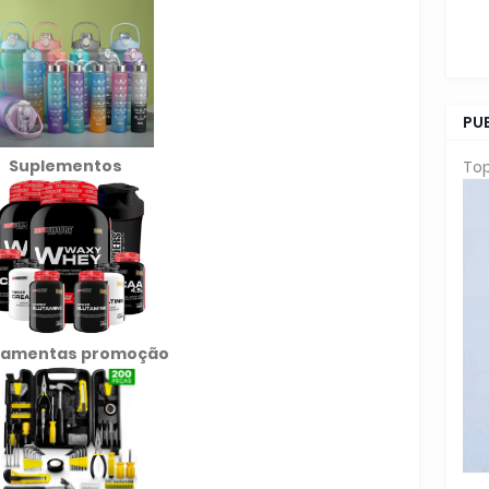
PU
Suplementos
Top
ramentas promoção