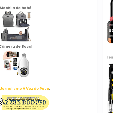
Mochila de
bebê
Câmera de Bocal
Fe
Jornalismo A Voz do Povo
.