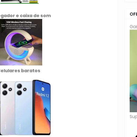
OF
gador e caixa de som
Gar
elulares baratos
Sup