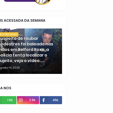
IS ACESSADA DA SEMANA
BELFORD ROXO
uspeito de roubar
edestres foi baleado nas
ãos em Belford Roxo, a
olícia tenta localizar o
ujeito, veja o vídeo.....
gosto 14, 2025
GA NOS
1.5k
2.5k
45k