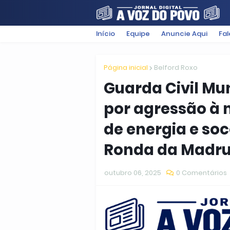
Início
Equipe
Anuncie Aqui
Fa
FILMES
POLÍTICA
SUGESTÕ
Página inicial
Belford Roxo
Guarda Civil Mu
por agressão à 
de energia e so
Ronda da Madr
outubro 06, 2025
0 Comentários