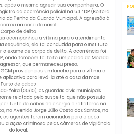
s, após o mesmo agredir sua companheira. O
PO
egistro da ocorrência policial na 54ª DP (Belford
CO
ria da Penha da Guarda Municipal. A agressão à
correu na casa do casal.
Corpo de delito
ais acompanhou a vítima para o atendimento
Na sequência, ela foi conduzida para o Instituto
ar o exame de corpo de delito. A ocorrência foi
P, onde também foi feito um pedido de Medida
o agressor, que permaneceu preso.
a GCM providenciou um lanche para a vítima e
e aplicativo para levá-la até a casa da mãe.
Furto de cabos
-feira (06/10), os guardas civis municipais
(nome relatado pelo suspeito, que não possuía
por furto de cabos de energia e refletores na
a, na Avenida Jorge Júlio Costa dos Santos, no
o, os agentes foram acionados para o após
eu a ação criminosa pelas câmeras de vigilância
do local.