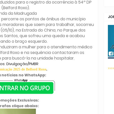
duzidos para o registro da ocorrência à 54ª DP
(Belford Roxo).
nda da Madrugada
JO
percorre os pontos de ônibus do município
s moradores que saem para trabalhar, socorreu
05/10), na Estrada do China, no Parque dos
 dos Santos, que sofreu uma queda e acabou
ndo o braço esquerdo.
onduziram a mulher para o atendimento médico
Belford Roxo e na sequência contactaram os
e para buscá-la na unidade hospitalar.
os: Divulgação/PMBR
>>>
icação 2025 de Belford Roxo
.
 notícias no WhatsApp:
omoções Exclusivas:
rafas clique abaixo: