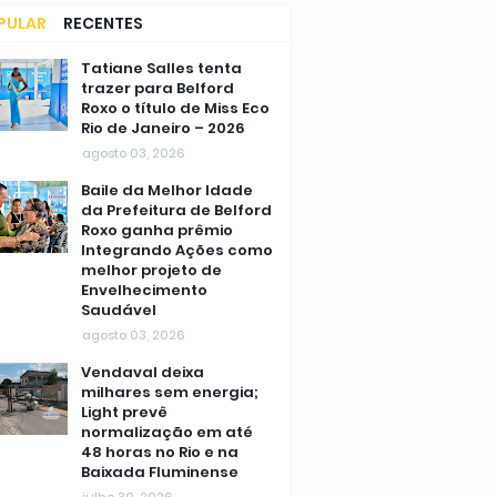
PULAR
RECENTES
MENTÁRIOS
Tatiane Salles tenta
trazer para Belford
Roxo o título de Miss Eco
Rio de Janeiro – 2026
agosto 03, 2026
Baile da Melhor Idade
da Prefeitura de Belford
Roxo ganha prêmio
Integrando Ações como
melhor projeto de
Envelhecimento
Saudável
agosto 03, 2026
Vendaval deixa
milhares sem energia;
Light prevê
normalização em até
48 horas no Rio e na
Baixada Fluminense