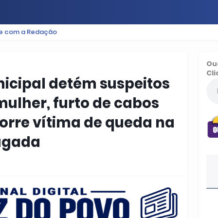
le com a Redação
ES
BAIXADA
PODCAST
ESPORTE
FUTEBOL
Ou
Cli
nicipal detém suspeitos
mulher, furto de cabos
corre vítima de queda na
ugada