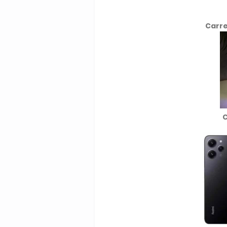
Carre
C