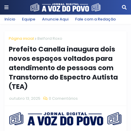
Início
Equipe
Anuncie Aqui
Fale com a Redação
Página inicial
Belford Roxo
Prefeito Canella inaugura dois
novos espaços voltados para
atendimento de pessoas com
Transtorno do Espectro Autista
(TEA)
outubro 13, 2025
0 Comentários