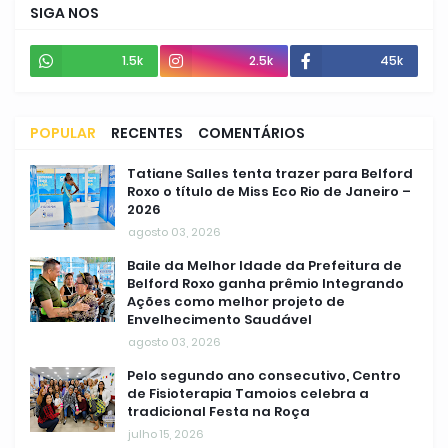
SIGA NOS
1.5k
2.5k
45k
POPULAR
RECENTES
COMENTÁRIOS
Tatiane Salles tenta trazer para Belford
Roxo o título de Miss Eco Rio de Janeiro –
2026
agosto 03, 2026
Baile da Melhor Idade da Prefeitura de
Belford Roxo ganha prêmio Integrando
Ações como melhor projeto de
Envelhecimento Saudável
agosto 03, 2026
Pelo segundo ano consecutivo, Centro
de Fisioterapia Tamoios celebra a
tradicional Festa na Roça
julho 15, 2026