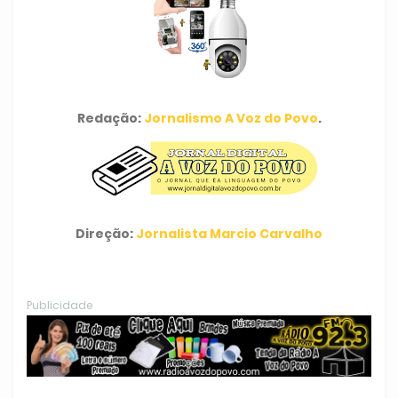
Redação:
Jornalismo A Voz do Povo
.
Direção:
Jornalista Marcio Carvalho
Publicidade