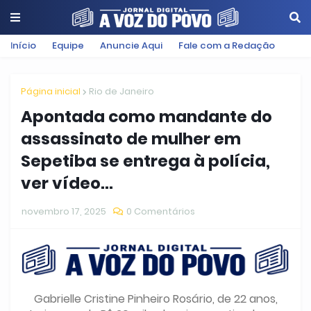
Início
Equipe
Anuncie Aqui
Fale com a Redação
Página inicial
Rio de Janeiro
Apontada como mandante do
assassinato de mulher em
Sepetiba se entrega à polícia,
ver vídeo...
novembro 17, 2025
0 Comentários
Gabrielle Cristine Pinheiro Rosário, de 22 anos,