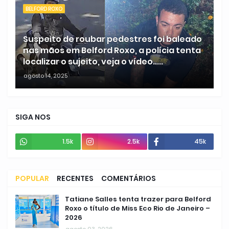
BELFORD ROXO
Suspeito de roubar pedestres foi baleado
nas mãos em Belford Roxo, a polícia tenta
localizar o sujeito, veja o vídeo.....
agosto 14, 2025
SIGA NOS
1.5k
2.5k
45k
POPULAR
RECENTES
COMENTÁRIOS
Tatiane Salles tenta trazer para Belford
Roxo o título de Miss Eco Rio de Janeiro –
2026