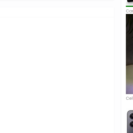
Car
Cel