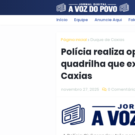
Início
Equipe
Anuncie Aqui
Fa
FILMES
POLÍTICA
SUGESTÕ
Página inicial
Duque de Caxias
Polícia realiza 
quadrilha que 
Caxias
novembro 27, 2025
0 Comentári