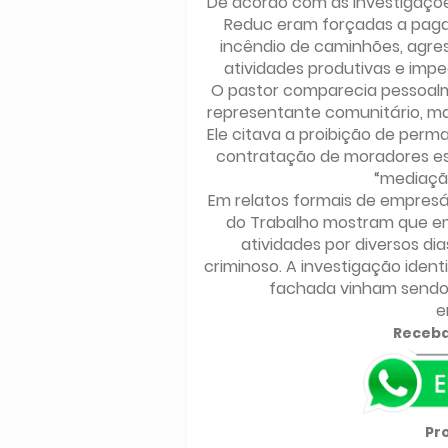
De acordo com as investigações
Reduc eram forçadas a pagar
incêndio de caminhões, agres
atividades produtivas e impe
O pastor comparecia pessoa
representante comunitário, ma
Ele citava a proibição de per
contratação de moradores espe
“mediação
Em relatos formais de empresár
do Trabalho mostram que em
atividades por diversos di
criminoso. A investigação iden
fachada vinham sendo 
e
Receba
Pr