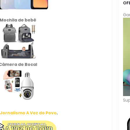
OF
Gar
Mochila de
bebê
Câmera de Bocal
Sup
Jornalismo A Voz do Povo
.