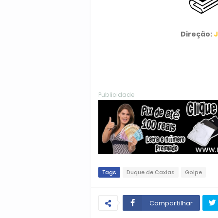
Direção:
J
Publicidade
Tags
Duque de Caxias
Golpe
Compartilhar