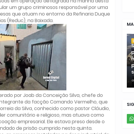
pessoas em operação deflagrada na manhã desta
icular um grupo criminosos responsável por uma
resas que atuam no entorno da Refinaria Duque
as (Reduc), na Baixada.
MA
S
p
m
p
s
a
iderado por Joab da Conceição Silva, chefe do
e integrante da facção Comando Vermelho, que
SI
orreia da Silva, conhecido como pastor Cláudio,
er comunitário e religioso, mas atuava como
coação empresarial. Ele estava preso desde o
andado de prisão cumprido nesta quinta.