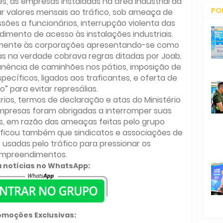
, as empresas instaladas na área industrial da
PO
 valores mensais ao tráfico, sob ameaça de
sões a funcionários, interrupção violenta das
CO
dimento de acesso às instalações industriais.
lmente às corporações apresentando-se como
s na verdade cobrava regras ditadas por Joab.
manência de caminhões nos pátios, imposição de
cíficos, ligados aos traficantes, e oferta de
” para evitar represálias.
ios, termos de declaração e atas do Ministério
presas foram obrigadas a interromper suas
as, em razão das ameaças feitas pelo grupo
tificou também que sindicatos e associações de
usadas pelo tráfico para pressionar os
mpreendimentos.
 notícias no WhatsApp:
omoções Exclusivas: