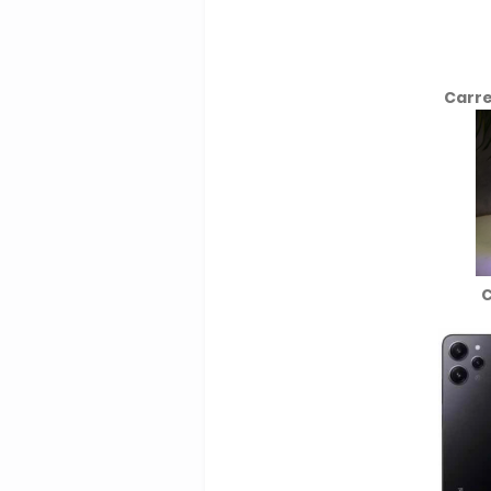
Carre
C