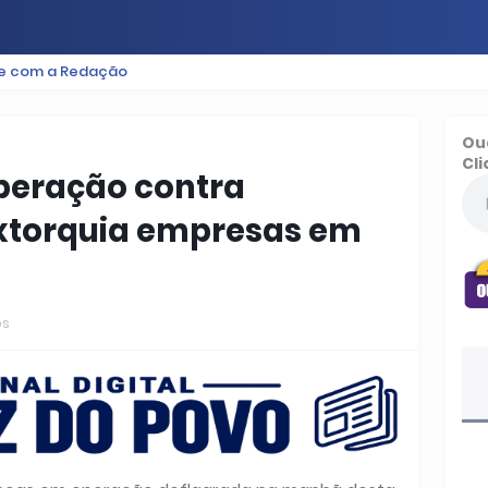
le com a Redação
ES
BAIXADA
PODCAST
ESPORTE
FUTEBOL
Ou
Cli
operação contra
extorquia empresas em
os