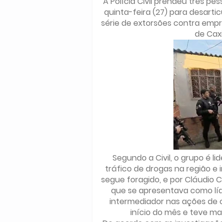
A Polícia Civil prendeu três 
quinta-feira (27) para desart
série de extorsões contra emp
de Caxi
Segundo a Civil, o grupo é l
tráfico de drogas na região 
segue foragido, e por Cláudio C
que se apresentava como líd
intermediador nas ações de 
início do mês e teve m