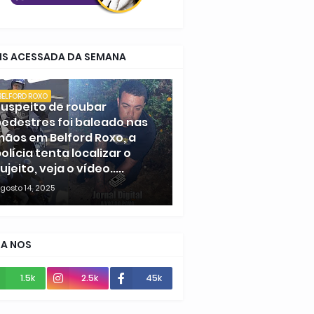
IS ACESSADA DA SEMANA
BELFORD ROXO
uspeito de roubar
edestres foi baleado nas
ãos em Belford Roxo, a
olícia tenta localizar o
ujeito, veja o vídeo.....
gosto 14, 2025
GA NOS
1.5k
2.5k
45k