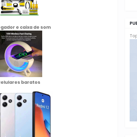
PU
gador e caixa de som
Top
elulares baratos