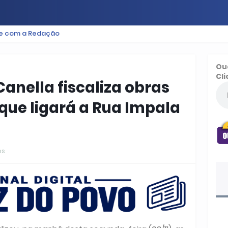
le com a Redação
ES
BAIXADA
PODCAST
ESPORTE
FUTEBOL
Ou
Cli
Canella fiscaliza obras
 que ligará a Rua Impala
os