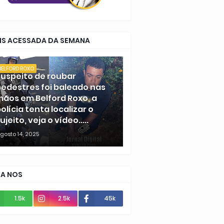
IS ACESSADA DA SEMANA
BELFORD ROXO
uspeito de roubar
edestres foi baleado nas
ãos em Belford Roxo, a
olícia tenta localizar o
ujeito, veja o vídeo.....
gosto 14, 2025
GA NOS
1.5k
2.5k
45k