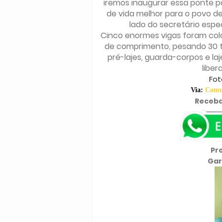
iremos inaugurar essa ponte p
de vida melhor para o povo des
lado do secretário espe
Cinco enormes vigas foram co
de comprimento, pesando 30 t
pré-lajes, guarda-corpos e laj
liber
Fot
Via:
Comun
Receba
Pr
Gar