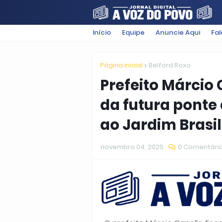
Início
Equipe
Anuncie Aqui
Fa
FILMES
POLÍTICA
SUGESTÕ
Página inicial
Belford Roxo
Prefeito Márcio 
da futura ponte
ao Jardim Brasil
novembro 04, 2025
0 Comentári