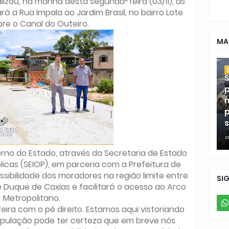
lizou, na manhã desta segunda-feira (03/11), as
rá a Rua Impala ao Jardim Brasil, no bairro Lote
bre o Canal do Outeiro.
MA
S
p
m
p
s
a
erno do Estado, através da Secretaria de Estado
licas (SEIOP), em parceria com a Prefeitura de
essibilidade dos moradores na região limite entre
SI
e Duque de Caxias e facilitará o acesso ao Arco
Metropolitano.
a com o pé direito. Estamos aqui vistoriando
opulação pode ter certeza que em breve nós