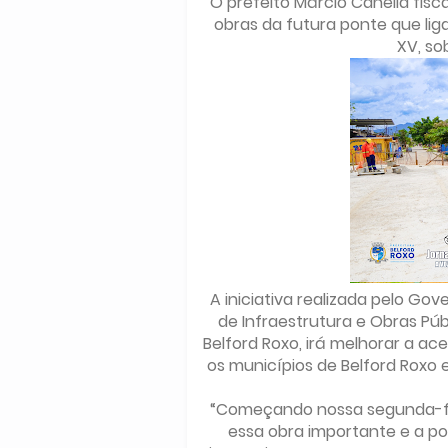
O prefeito Márcio Canella fisca
obras da futura ponte que liga
XV, so
A iniciativa realizada pelo Gov
de Infraestrutura e Obras Púb
Belford Roxo, irá melhorar a ac
os municípios de Belford Roxo 
“Começando nossa segunda-feir
essa obra importante e a p