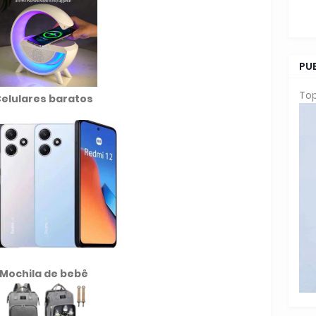
PU
Top
elulares baratos
Mochila de
bebê