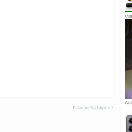
Car
Cel
Próxima Postagem