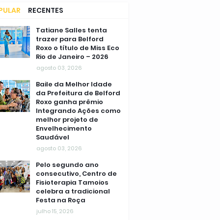
PULAR
RECENTES
MENTÁRIOS
Tatiane Salles tenta
trazer para Belford
Roxo o título de Miss Eco
Rio de Janeiro – 2026
agosto 03, 2026
Baile da Melhor Idade
da Prefeitura de Belford
Roxo ganha prêmio
Integrando Ações como
melhor projeto de
Envelhecimento
Saudável
agosto 03, 2026
Pelo segundo ano
consecutivo, Centro de
Fisioterapia Tamoios
celebra a tradicional
Festa na Roça
julho 15, 2026