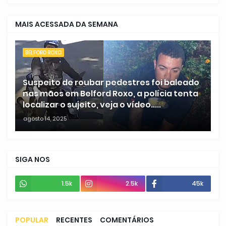
MAIS ACESSADA DA SEMANA
BELFORD ROXO
Suspeito de roubar pedestres foi baleado
nas mãos em Belford Roxo, a polícia tenta
localizar o sujeito, veja o vídeo.....
agosto 14, 2025
SIGA NOS
1.5k
2.5k
45k
POPULAR
RECENTES
COMENTÁRIOS