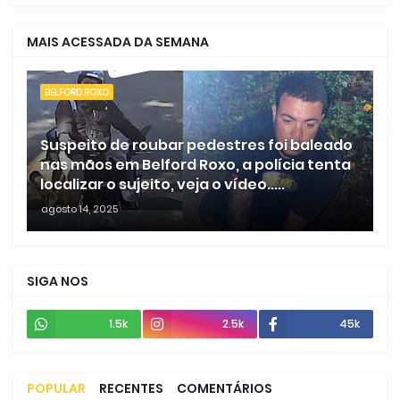
MAIS ACESSADA DA SEMANA
BELFORD ROXO
Suspeito de roubar pedestres foi baleado
nas mãos em Belford Roxo, a polícia tenta
localizar o sujeito, veja o vídeo.....
agosto 14, 2025
SIGA NOS
1.5k
2.5k
45k
POPULAR
RECENTES
COMENTÁRIOS