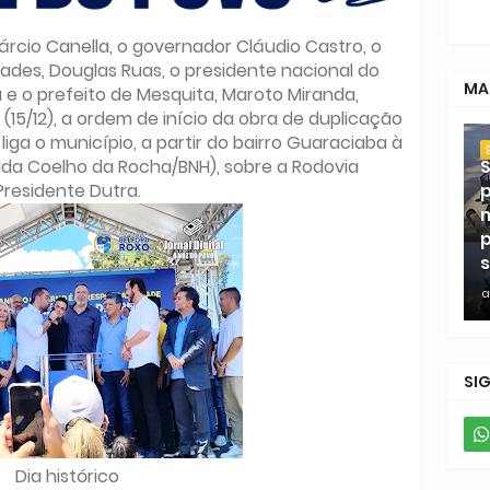
árcio Canella, o governador Cláudio Castro, o
ades, Douglas Ruas, o presidente nacional do
MA
a e o prefeito de Mesquita, Maroto Miranda,
15/12), a ordem de início da obra de duplicação
liga o município, a partir do bairro Guaraciaba à
S
ida Coelho da Rocha/BNH), sobre a Rodovia
p
Presidente Dutra.
m
p
s
a
SI
Dia histórico