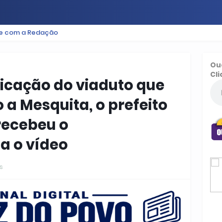
le com a Redação
ES
BAIXADA
PODCAST
ESPORTE
FUTEBOL
Ou
Cli
licação do viaduto que
o a Mesquita, o prefeito
recebeu o
a o vídeo
s