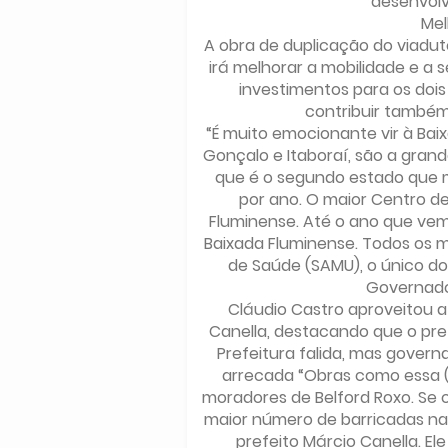
desenvol
Mel
A obra de duplicação do viadut
irá melhorar a mobilidade e a s
investimentos para os doi
contribuir também
“É muito emocionante vir à Bai
Gonçalo e Itaboraí, são a grand
que é o segundo estado que m
por ano. O maior Centro d
Fluminense. Até o ano que vem
Baixada Fluminense. Todos os 
de Saúde (SAMU), o único do
Governador
Cláudio Castro aproveitou a
Canella, destacando que o pre
Prefeitura falida, mas gover
arrecada “Obras como essa (
moradores de Belford Roxo. Se 
maior número de barricadas na 
prefeito Márcio Canella. E