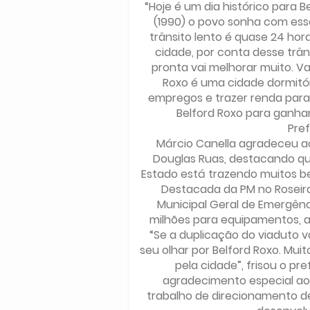
“Hoje é um dia histórico para 
(1990) o povo sonha com ess
trânsito lento é quase 24 hora
cidade, por conta desse trân
pronta vai melhorar muito. V
Roxo é uma cidade dormitór
empregos e trazer renda para 
Belford Roxo para ganhar
Pref
Márcio Canella agradeceu ao
Douglas Ruas, destacando qu
Estado está trazendo muitos b
Destacada da PM no Roseira
Municipal Geral de Emergên
milhões para equipamentos, 
“Se a duplicação do viaduto v
seu olhar por Belford Roxo. Mui
pela cidade”, frisou o p
agradecimento especial ao 
trabalho de direcionamento d