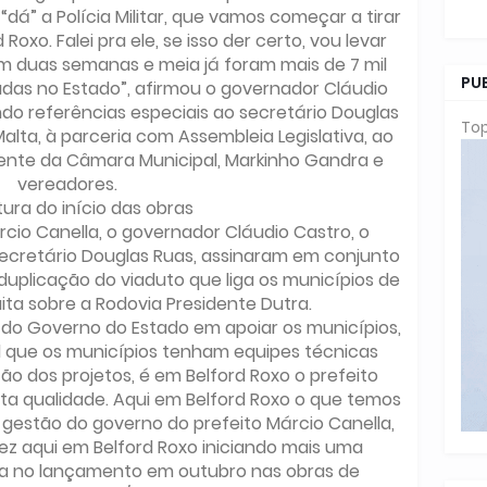
dá” a Polícia Militar, que vamos começar a tirar
Roxo. Falei pra ele, se isso der certo, vou levar
 Em duas semanas e meia já foram mais de 7 mil
PU
adas no Estado”, afirmou o governador Cláudio
ndo referências especiais ao secretário Douglas
Top
alta, à parceria com Assembleia Legislativa, ao
ente da Câmara Municipal, Markinho Gandra e
vereadores.
ura do início das obras
rcio Canella, o governador Cláudio Castro, o
secretário Douglas Ruas, assinaram em conjunto
duplicação do viaduto que liga os municípios de
ita sobre a Rodovia Presidente Dutra.
 do Governo do Estado em apoiar os municípios,
 que os municípios tenham equipes técnicas
 dos projetos, é em Belford Roxo o prefeito
a qualidade. Aqui em Belford Roxo o que temos
gestão do governo do prefeito Márcio Canella,
ez aqui em Belford Roxo iniciando mais uma
ra no lançamento em outubro nas obras de