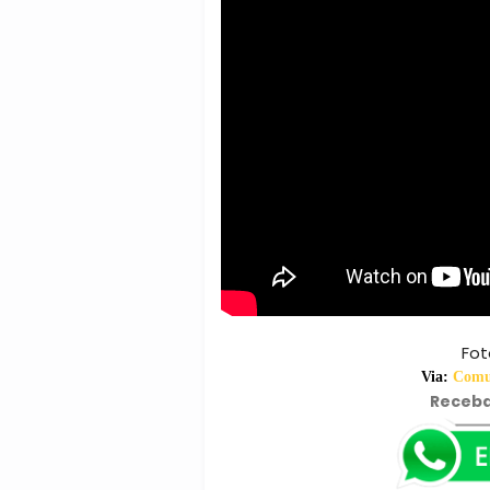
Fot
Via:
Comun
Receba