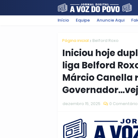
Início
Equipe
Anuncie Aqui
Fa
FILMES
POLÍTICA
SUGESTÕ
Página inicial
Belford Roxo
Iniciou hoje dup
liga Belford Rox
Márcio Canella 
Governador...vej
dezembro 15, 2025
0 Comentário