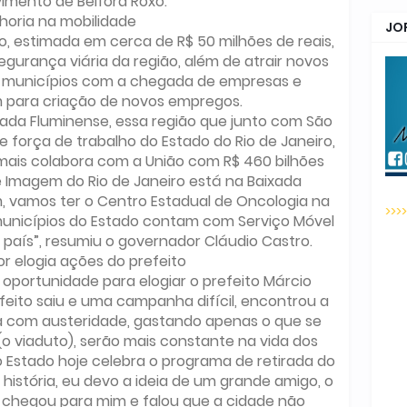
vimento de Belford Roxo.
horia na mobilidade
JO
o, estimada em cerca de R$ 50 milhões de reais,
egurança viária da região, além de atrair novos
s municípios com a chegada de empresas e
 para criação de novos empregos.
xada Fluminense, essa região que junto com São
e força de trabalho do Estado do Rio de Janeiro,
ais colabora com a União com R$ 460 bilhões
e Imagem do Rio de Janeiro está na Baixada
, vamos ter o Centro Estadual de Oncologia na
>>>
municípios do Estado contam com Serviço Móvel
 país”, resumiu o governador Cláudio Castro.
 elogia ações do prefeito
 oportunidade para elogiar o prefeito Márcio
feito saiu e uma campanha difícil, encontrou a
na com austeridade, gastando apenas o que se
o viaduto), serão mais constante na vida dos
o Estado hoje celebra o programa de retirada do
história, eu devo a ideia de um grande amigo, o
le chegou para mim e falou que a cidade não