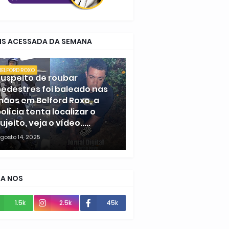
IS ACESSADA DA SEMANA
BELFORD ROXO
uspeito de roubar
edestres foi baleado nas
ãos em Belford Roxo, a
olícia tenta localizar o
ujeito, veja o vídeo.....
gosto 14, 2025
GA NOS
1.5k
2.5k
45k