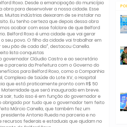
Belford Roxo. Desde a emancipação do município
PO
a obra para desenvolver a nossa cidade. Esse
s. Muitas indústrias deixaram de se instalar na
CO
sito. Eu tenho certeza que depois dessa obra
amos acabar com esse folclore de que Belford
io. Belford Roxo é uma cidade que vai gerar
o seu povo. O filho da cidade vai trabalhar em
 seu pão de cada dia”, destacou Canella.
eito lista conquistas
 governador Cláudio Castro e ao secretário
e a parceria da Prefeitura com o Governo do
enefícios para Belford Roxo, como a Companhia
l, Complexo de Saúde do Lote XV, o Hospital
cia que está praticamente pronto com R$ 50
a Maternidade que será inaugurada em breve.
ai sair, tudo isso é em função do governador e
to obrigado por tudo que o governador tem feito
refeito Márcio Canella, que também fez um
presidente Antonio Rueda na parceria e no
e recursos federais e estaduais que ajudam no