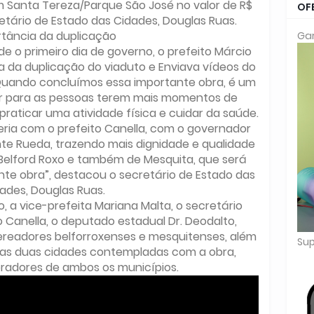
Santa Tereza/Parque São José no valor de R$
OF
cretário de Estado das Cidades, Douglas Ruas.
tância da duplicação
Gar
e o primeiro dia de governo, o prefeito Márcio
a da duplicação do viaduto e Enviava vídeos do
Quando concluímos essa importante obra, é um
ar para as pessoas terem mais momentos de
praticar uma atividade física e cuidar da saúde.
ceria com o prefeito Canella, com o governador
nte Rueda, trazendo mais dignidade e qualidade
 Belford Roxo e também de Mesquita, que será
te obra”, destacou o secretário de Estado das
ades, Douglas Ruas.
, a vice-prefeita Mariana Malta, o secretário
 Canella, o deputado estadual Dr. Deodalto,
vereadores belforroxenses e mesquitenses, além
Sup
das duas cidades contempladas com a obra,
radores de ambos os municípios.