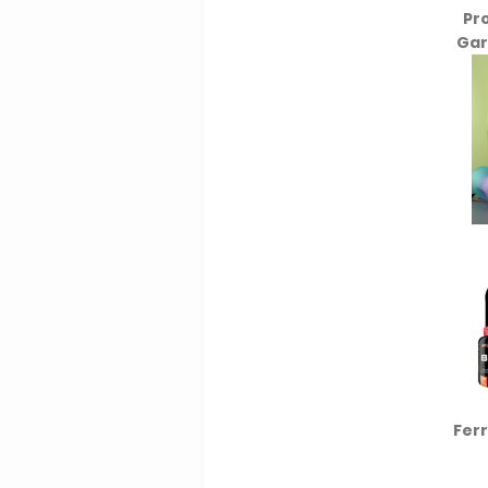
Pr
Gar
Fer