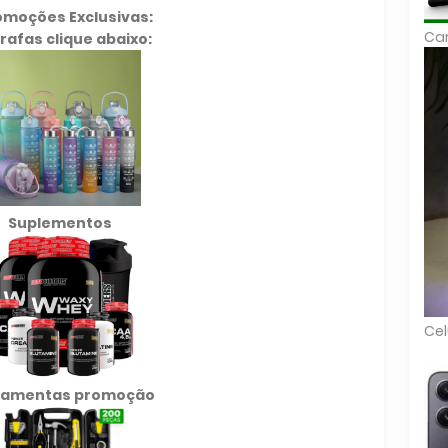
omoções Exclusivas:
Car
rafas clique abaixo:
Suplementos
Cel
ramentas promoção