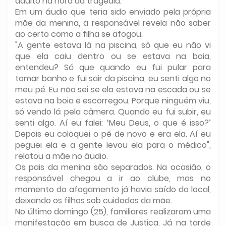
adulto na hora da tragédia.
Em um áudio que teria sido enviado pela própria
mãe da menina, a responsável revela não saber
ao certo como a filha se afogou.
"A gente estava lá na piscina, só que eu não vi
que ela caiu dentro ou se estava na boia,
entendeu? Só que quando eu fui pular para
tomar banho e fui sair da piscina, eu senti algo no
meu pé. Eu não sei se ela estava na escada ou se
estava na boia e escorregou. Porque ninguém viu,
só vendo lá pela câmera. Quando eu fui subir, eu
senti algo. Aí eu falei: ‘Meu Deus, o que é isso?’
Depois eu coloquei o pé de novo e era ela. Aí eu
peguei ela e a gente levou ela para o médico",
relatou a mãe no áudio.
Os pais da menina são separados. Na ocasião, o
responsável chegou a ir ao clube, mas no
momento do afogamento já havia saído do local,
deixando os filhos sob cuidados da mãe.
No último domingo (25), familiares realizaram uma
manifestação em busca de Justiça. Já na tarde