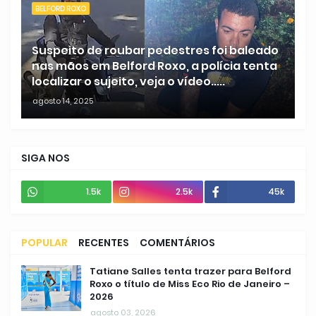
BELFORD ROXO
Suspeito de roubar pedestres foi baleado
nas mãos em Belford Roxo, a polícia tenta
localizar o sujeito, veja o vídeo.....
agosto 14, 2025
SIGA NOS
1.5k
2.5k
45k
POPULAR
RECENTES
COMENTÁRIOS
Tatiane Salles tenta trazer para Belford
Roxo o título de Miss Eco Rio de Janeiro –
2026
agosto 03, 2026