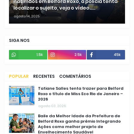
nas mãos em Belford Roxo, a polícia tenta
localizar o sujeito, veja o vídeo.....
agosto 14, 2025
SIGA NOS
1.5k
2.5k
45k
POPULAR
RECENTES
COMENTÁRIOS
Tatiane Salles tenta trazer para Belford
Roxo o título de Miss Eco Rio de Janeiro –
2026
agosto 03, 2026
Baile da Melhor Idade da Prefeitura de
Belford Roxo ganha prêmio Integrando
Ações como melhor projeto de
Envelhecimento Saudável