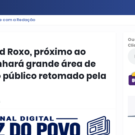
le com a Redação
ES
BAIXADA
PODCAST
ESPORTE
FUTEBOL
Ou
Cli
rd Roxo, próximo ao
nhará grande área de
o público retomado pela
s