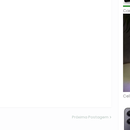
Car
Cel
Próxima Postagem