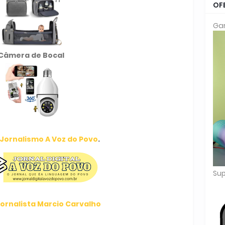
OF
Gar
Câmera de Bocal
Jornalismo A Voz do Povo
.
Sup
ornalista Marcio Carvalho