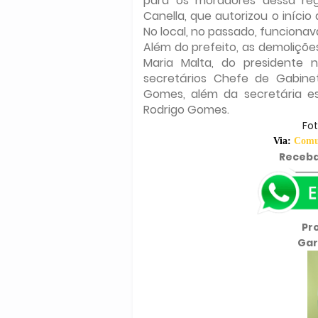
para os moradores dessa reg
Canella, que autorizou o iníci
No local, no passado, funcionav
Além do prefeito, as demoliçõ
Maria Malta, do presidente n
secretários Chefe de Gabinet
Gomes, além da secretária es
Rodrigo Gomes.
Fo
Via:
Comun
Receba
Pr
Gar