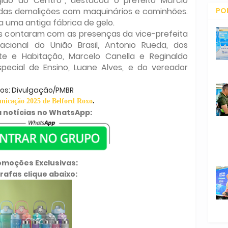
ião do Centro”, destacou o prefeito Márcio
PO
o das demolições com maquinários e caminhões.
a uma antiga fábrica de gelo.
CO
es contaram com as presenças da vice-prefeita
acional do União Brasil, Antonio Rueda, dos
e e Habitação, Marcelo Canella e Reginaldo
pecial de Ensino, Luane Alves, e do vereador
tos: Divulgação/PMBR
icação 2025 de Belford Roxo
.
 notícias no WhatsApp:
omoções Exclusivas:
rafas clique abaixo: