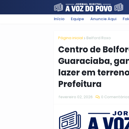
Início
Equipe
Anuncie Aqui
Fa
FILMES
POLÍTICA
SUGESTÕ
Página inicial
Belford Roxo
Centro de Belfo
Guaraciaba, ga
lazer em terren
Prefeitura
fevereiro 02, 2026
0 Comentário