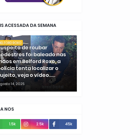
IS ACESSADA DA SEMANA
BELFORD ROXO
uspeito de roubar
edestres foi baleado nas
ãos em Belford Roxo, a
olícia tenta localizar o
ujeito, veja o vídeo.....
gosto 14, 2025
GA NOS
1.5k
2.5k
45k