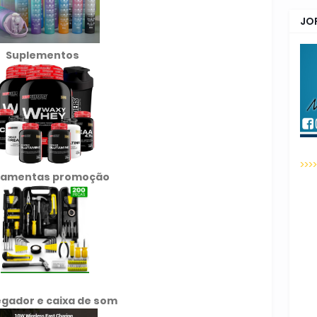
JO
Suplementos
>>>
ramentas promoção
gador e caixa de som