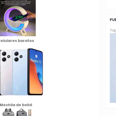
PU
Top
elulares baratos
Mochila de
bebê