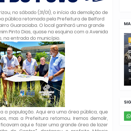
izou, no sábado (31/01), o início da demolição de
a pública retomada pela Prefeitura de Belford
MA
bairro Guaraciaba. O local ganhará uma grande
mim Pinto Dias, quase na esquina com a Avenida
, na entrada do município.
S
p
m
p
s
a
SI
a a população. Aqui era uma área pública, que
os, mas a Prefeitura retomou. Iremos demolir,
e ficavam aqui e fazer uma grande área de lazer