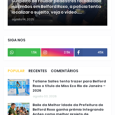
Suspeito de roubar pedestres foi baleado
nas mãos em Belford Roxo, a polícia tenta
localizar o sujeito, veja o vídeo.....
agosto 14, 2025
SIGA NOS
1.5k
2.5k
45k
POPULAR
RECENTES
COMENTÁRIOS
Tatiane Salles tenta trazer para Belford
Roxo o título de Miss Eco Rio de Janeiro –
2026
agosto 03, 2026
Baile da Melhor Idade da Prefeitura de
Belford Roxo ganha prêmio Integrando
Ações como melhor projeto de