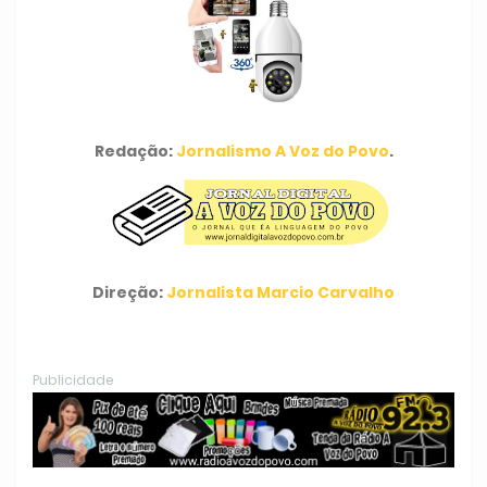
Redação:
Jornalismo A Voz do Povo
.
Direção:
Jornalista Marcio Carvalho
Publicidade