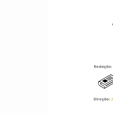
Redação:
Direção:
J