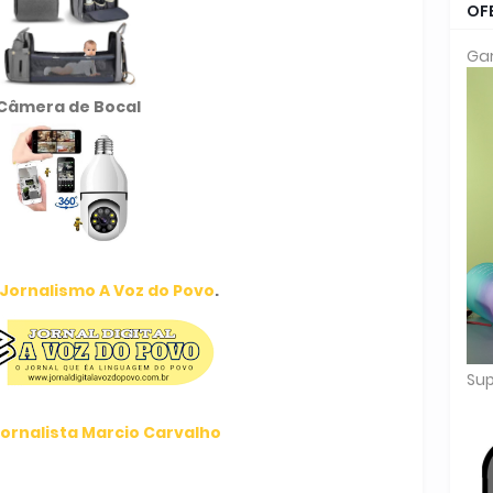
OF
Gar
Câmera de Bocal
Jornalismo A Voz do Povo
.
Sup
ornalista Marcio Carvalho