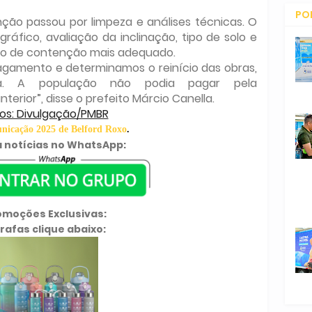
PO
ção passou por limpeza e análises técnicas. O
ráfico, avaliação da inclinação, tipo de solo e
CO
do de contenção mais adequado.
gamento e determinamos o reinício das obras,
a. A população não podia pagar pela
terior”, disse o prefeito Márcio Canella.
os: Divulgação/PMBR
icação 2025 de Belford Roxo
.
 notícias no WhatsApp:
omoções Exclusivas:
rafas clique abaixo: