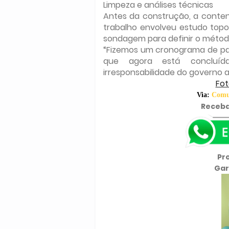
Limpeza e análises técnicas
Antes da construção, a conten
trabalho envolveu estudo topog
sondagem para definir o méto
“Fizemos um cronograma de pa
que agora está concluíd
irresponsabilidade do governo an
Fot
Via:
Comun
Receba
Pr
Gar