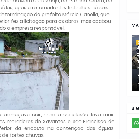
sta do Morro da Granja, na Estrada Xerém, no
uídas, após a retomada dos trabalhos há seis
determinação do prefeito Márcio Canella, que
ior fez a licitação para as obras, mas acabou
MA
do a empresa responsável.
S
p
m
p
s
a
SI
e ameaçava cair, com a conclusão leva mais
 os moradores de Xavantes e São Francisco de
nferior da encosta na contenção das águas,
 de fortes chuvas.