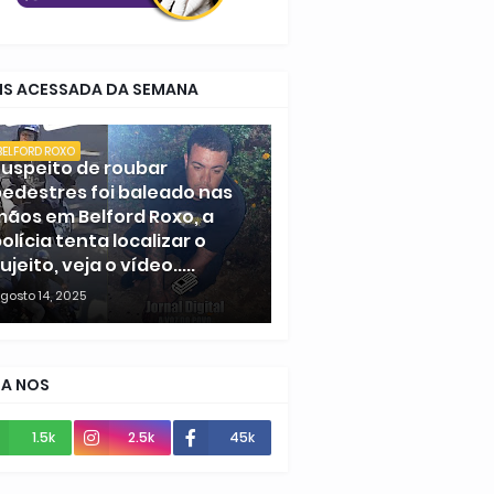
IS ACESSADA DA SEMANA
BELFORD ROXO
uspeito de roubar
edestres foi baleado nas
ãos em Belford Roxo, a
olícia tenta localizar o
ujeito, veja o vídeo.....
gosto 14, 2025
GA NOS
1.5k
2.5k
45k