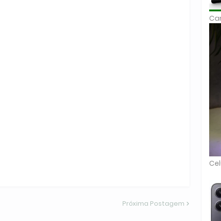
Car
Cel
Próxima Postagem