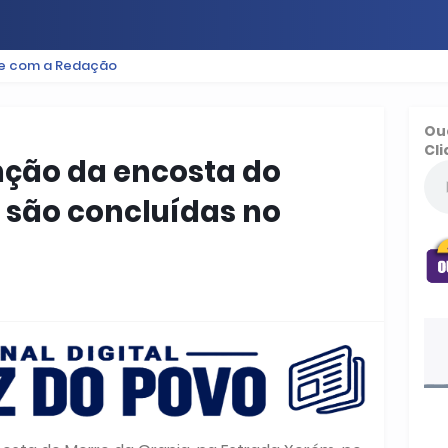
le com a Redação
ES
BAIXADA
PODCAST
ESPORTE
FUTEBOL
Ou
Cli
nção da encosta do
 são concluídas no