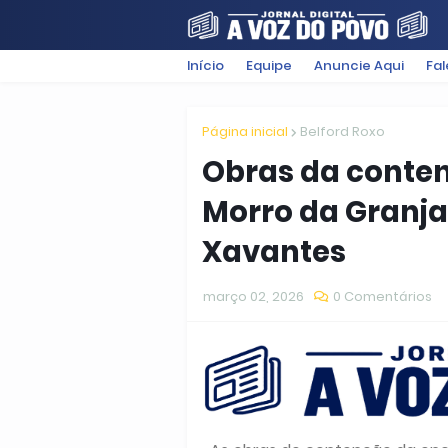
Início
Equipe
Anuncie Aqui
Fa
FILMES
POLÍTICA
SUGESTÕ
Página inicial
Belford Roxo
Obras da conte
Morro da Granja
Xavantes
março 02, 2026
0 Comentários