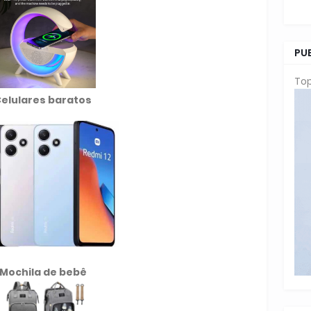
PU
Top
elulares baratos
Mochila de
bebê