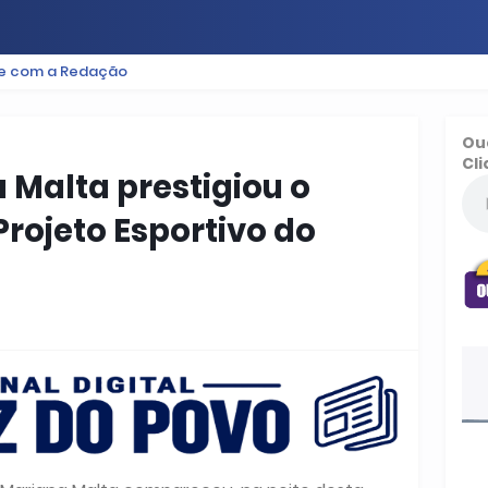
le com a Redação
ES
BAIXADA
PODCAST
ESPORTE
FUTEBOL
Ou
Cli
 Malta prestigiou o
rojeto Esportivo do