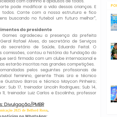
ecebida com carinho e aplausos de todos.
PO
rte pode modificar a vida dessas crianças. E
 todos. Conte com a nossa estrutura e fico
CO
ovens buscando no futebol um futuro melhor”,
imentos do presidente
ldo Gomes agradeceu a presença da prefeita
Geral Rafael Alves, do secretário de Serviços
e do secretário de Saúde, Eduardo Feital. O
s comissões, contou a história da fundação do
que será firmada com um clube internacional e
as estarão inscritas nas grandes competições.
mandadas pelos seguintes profissionais de
tebol feminino, gerente Thais Lira e técnico
nte Gustavo Barros e técnico Maycon Pinheiro;
or; Sub 17, treinador Lincoln Rodrigues; Sub 14,
11, treinador Luiz Carlos e Escolinha, professor
s: Divulgação/PMBR
icação 2025 de Belford Roxo
.
 notícias no WhatsApp: