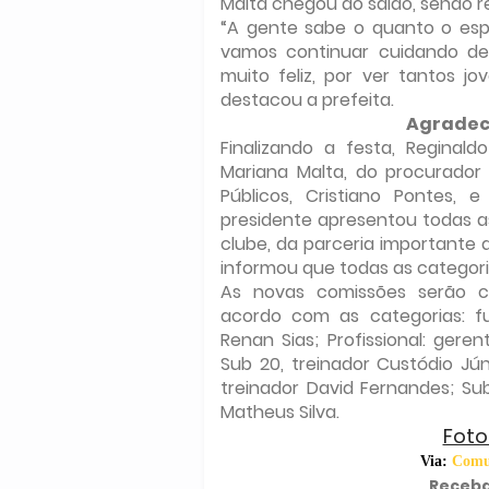
Malta chegou ao salão, sendo r
“A gente sabe o quanto o espo
vamos continuar cuidando de
muito feliz, por ver tantos j
destacou a prefeita.
Agradec
Finalizando a festa, Regina
Mariana Malta, do procurador 
Públicos, Cristiano Pontes, 
presidente apresentou todas a
clube, da parceria importante 
informou que todas as categori
As novas comissões serão co
acordo com as categorias: fu
Renan Sias; Profissional: gere
Sub 20, treinador Custódio Júni
treinador David Fernandes; Sub 
Matheus Silva.
Foto
Via:
Comun
Receba