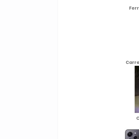
Fer
Carre
C