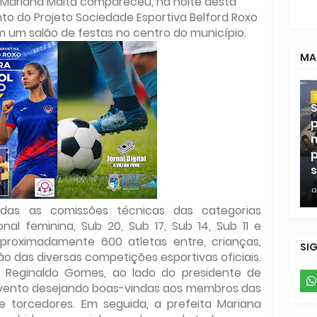
o Mariana Malta compareceu, na noite desta
to do Projeto Sociedade Esportiva Belford Roxo
m um salão de festas no centro do município.
MA
S
p
m
p
s
a
das as comissões técnicas das categorias
ional feminina, Sub 20, Sub 17, Sub 14, Sub 11 e
roximadamente 600 atletas entre, crianças,
SI
ão das diversas competições esportivas oficiais.
, Reginaldo Gomes, ao lado do presidente de
evento desejando boas-vindas aos membros das
e torcedores. Em seguida, a prefeita Mariana