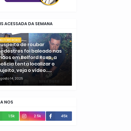
IS ACESSADA DA SEMANA
BELFORD ROXO
uspeito de roubar
edestres foi baleado nas
ãos em Belford Roxo, a
olícia tenta localizar o
ujeito, veja o vídeo.....
gosto 14, 2025
GA NOS
1.5k
2.5k
45k