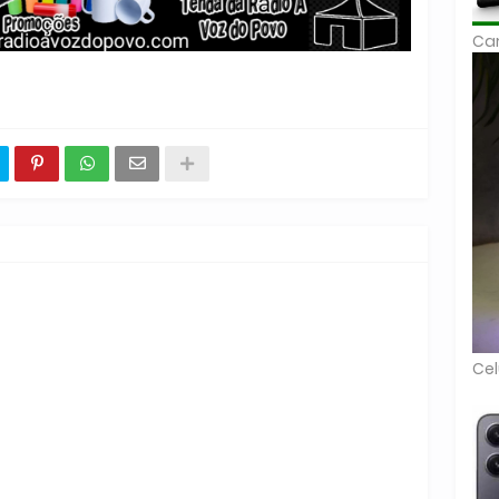
Car
Cel