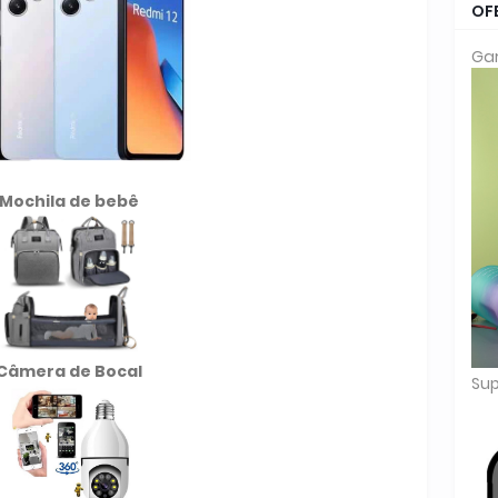
OF
Gar
Mochila de
bebê
Câmera de Bocal
Sup