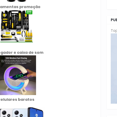
ramentas promoção
PU
Top
gador e caixa de som
elulares baratos