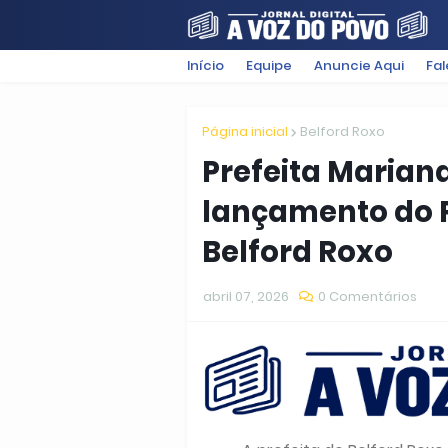
Início
Equipe
Anuncie Aqui
Fa
FILMES
POLÍTICA
SUGESTÕ
Página inicial
Belford Roxo
Prefeita Mariana
lançamento do P
Belford Roxo
abril 07, 2026
0 Comentários