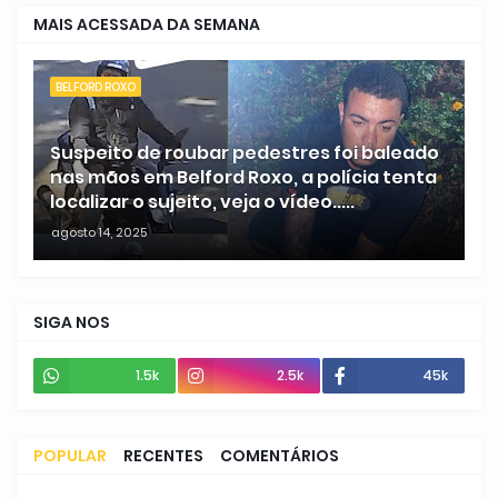
MAIS ACESSADA DA SEMANA
BELFORD ROXO
Suspeito de roubar pedestres foi baleado
nas mãos em Belford Roxo, a polícia tenta
localizar o sujeito, veja o vídeo.....
agosto 14, 2025
SIGA NOS
1.5k
2.5k
45k
POPULAR
RECENTES
COMENTÁRIOS