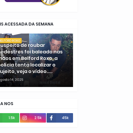
IS ACESSADA DA SEMANA
BELFORD ROXO
uspeito de roubar
edestres foi baleado nas
ãos em Belford Roxo, a
olícia tenta localizar o
ujeito, veja o vídeo.....
gosto 14, 2025
GA NOS
1.5k
2.5k
45k