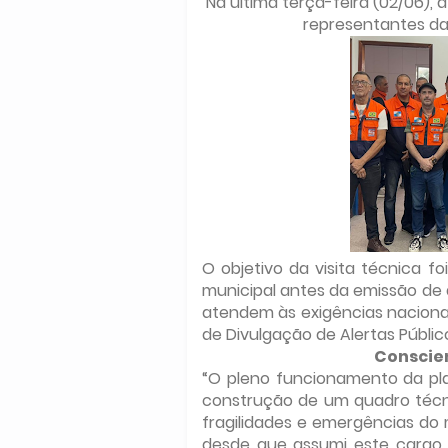
Na última terça-feira (02/06), a
representantes das
O objetivo da visita técnica f
municipal antes da emissão de al
atendem às exigências naciona
de Divulgação de Alertas Público
Conscie
“O pleno funcionamento da pl
construção de um quadro técni
fragilidades e emergências d
desde que assumi este cargo.