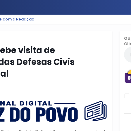
le com a Redação
ES
BAIXADA
PODCAST
ESPORTE
FUTEBOL
Ou
Cli
ebe visita de
das Defesas Civis
al