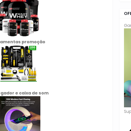
OF
Gar
ramentas promoção
gador e caixa de som
Sup