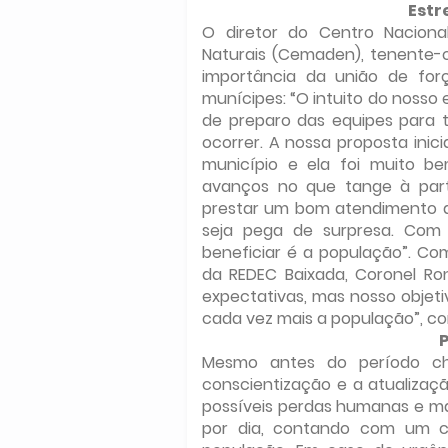
Estr
O diretor do Centro Naciona
Naturais (Cemaden), tenente-
importância da união de fo
munícipes: “O intuito do nosso 
de preparo das equipes para 
ocorrer. A nossa proposta inic
município e ela foi muito b
avanços no que tange à part
prestar um bom atendimento d
seja pega de surpresa. Com
beneficiar é a população”. Co
da REDEC Baixada, Coronel Ro
expectativas, mas nosso objeti
cada vez mais a população”, co
P
Mesmo antes do período chu
conscientização e a atualizaçã
possíveis perdas humanas e mat
por dia, contando com um co