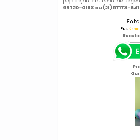
população. Em caso de urgên
96720-0158 ou (21) 97178-641
Foto
Via:
Comun
Receba
Pr
Gar