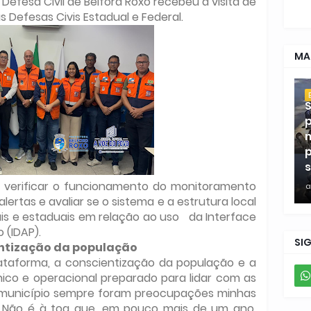
 Defesa Civil de Belford Roxo recebeu a visita de
 Defesas Civis Estadual e Federal.
MA
S
p
m
p
s
oi verificar o funcionamento do monitoramento
a
ertas e avaliar se o sistema e a estrutura local
is e estaduais em relação ao uso da Interface
 (IDAP).
SI
ntização da população
ataforma, a conscientização da população e a
co e operacional preparado para lidar com as
o município sempre foram preocupações minhas
 Não é à toa que, em pouco mais de um ano,