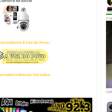
Câmera de Bocal
Car
Jornalismo A Voz do Povo
.
ornalista Marcio Carvalho
Cel