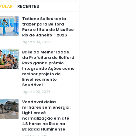
PULAR
RECENTES
MENTÁRIOS
Tatiane Salles tenta
trazer para Belford
Roxo o título de Miss Eco
Rio de Janeiro – 2026
agosto 03, 2026
Baile da Melhor Idade
da Prefeitura de Belford
Roxo ganha prêmio
Integrando Ações como
melhor projeto de
Envelhecimento
Saudável
agosto 03, 2026
Vendaval deixa
milhares sem energia;
Light prevê
normalização em até
48 horas no Rio e na
Baixada Fluminense