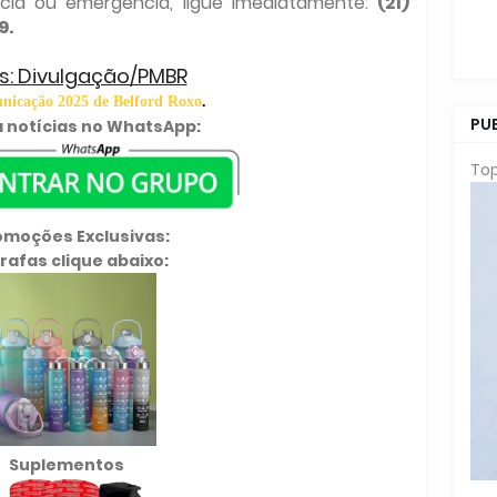
cia ou emergência, ligue imediatamente:
(21)
9.
s: Divulgação/PMBR
icação 2025 de Belford Roxo
.
PU
 notícias no WhatsApp:
Top
omoções Exclusivas:
rafas clique abaixo:
Suplementos