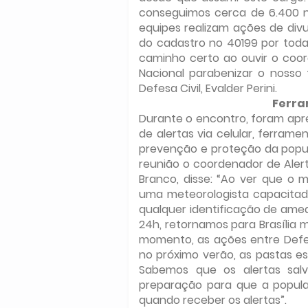
conseguimos cerca de 6.400 n
equipes realizam ações de div
do cadastro no 40199 por toda 
caminho certo ao ouvir o coor
Nacional parabenizar o nosso 
Defesa Civil, Evalder Perini.
Ferra
Durante o encontro, foram apr
de alertas via celular, ferram
prevenção e proteção da popul
reunião o coordenador de Alert
Branco, disse: “Ao ver que o 
uma meteorologista capacitada
qualquer identificação de ame
24h, retornamos para Brasília m
momento, as ações entre Defesa
no próximo verão, as pastas es
Sabemos que os alertas sal
preparação para que a popula
quando receber os alertas”.