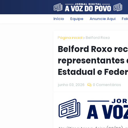
Início
Equipe
Anuncie Aqui
Fa
FILMES
POLÍTICA
SUGESTÕ
Página inicial
Belford Roxo
Belford Roxo rec
representantes 
Estadual e Feder
junho 03, 2026
0 Comentários