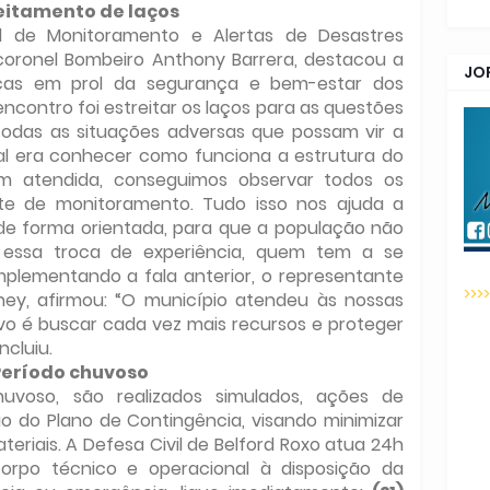
eitamento de laços
l de Monitoramento e Alertas de Desastres
coronel Bombeiro Anthony Barrera, destacou a
JO
rças em prol da segurança e bem-estar dos
encontro foi estreitar os laços para as questões
todas as situações adversas que possam vir a
ial era conhecer como funciona a estrutura do
em atendida, conseguimos observar todos os
e de monitoramento. Tudo isso nos ajuda a
e forma orientada, para que a população não
 essa troca de experiência, quem tem a se
mplementando a fala anterior, o representante
>>>
ney, afirmou: “O município atendeu às nossas
vo é buscar cada vez mais recursos e proteger
ncluiu.
eríodo chuvoso
voso, são realizados simulados, ações de
o do Plano de Contingência, visando minimizar
eriais. A Defesa Civil de Belford Roxo atua 24h
rpo técnico e operacional à disposição da