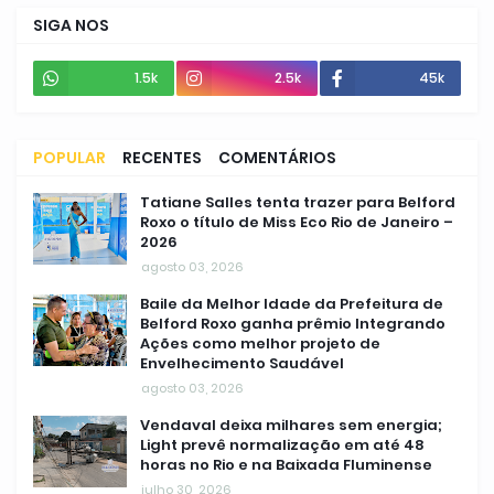
SIGA NOS
1.5k
2.5k
45k
POPULAR
RECENTES
COMENTÁRIOS
Tatiane Salles tenta trazer para Belford
Roxo o título de Miss Eco Rio de Janeiro –
2026
agosto 03, 2026
Baile da Melhor Idade da Prefeitura de
Belford Roxo ganha prêmio Integrando
Ações como melhor projeto de
Envelhecimento Saudável
agosto 03, 2026
Vendaval deixa milhares sem energia;
Light prevê normalização em até 48
horas no Rio e na Baixada Fluminense
julho 30, 2026