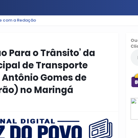
le com a Redação
ES
BAIXADA
PODCAST
ESPORTE
FUTEBOL
Ou
Cli
o Para o Trânsito’ da
cipal de Transporte
a Antônio Gomes de
rão) no Maringá