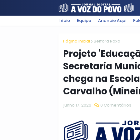
Início
Equipe
Anuncie Aqui
Fa
FILMES
POLÍTICA
SUGESTÕ
Página inicial
Belford Roxo
Projeto ‘Educaçã
Secretaria Muni
chega na Escol
Carvalho (Minei
junho 17, 2026
0 Comentários