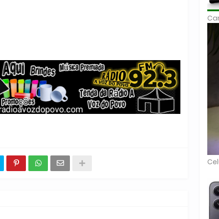
Car
Cel