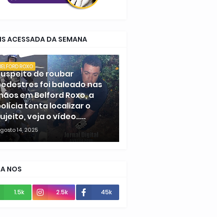
IS ACESSADA DA SEMANA
BELFORD ROXO
uspeito de roubar
edestres foi baleado nas
ãos em Belford Roxo, a
olícia tenta localizar o
ujeito, veja o vídeo.....
gosto 14, 2025
GA NOS
1.5k
2.5k
45k