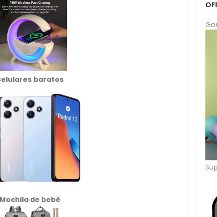
OF
Gar
elulares baratos
Sup
Mochila de
bebê