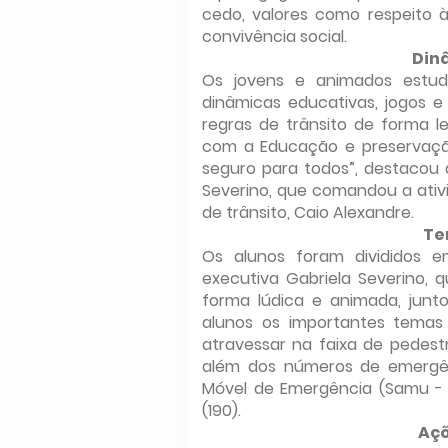
cedo, valores como respeito às
convivência social.
Din
Os jovens e animados estuda
dinâmicas educativas, jogos e
regras de trânsito de forma l
com a Educação e preservação
seguro para todos”, destacou a
Severino, que comandou a ativi
de trânsito, Caio Alexandre.
Te
Os alunos foram divididos e
executiva Gabriela Severino, q
forma lúdica e animada, junt
alunos os importantes temas l
atravessar na faixa de pedestr
além dos números de emergênc
Móvel de Emergência (Samu - 19
(190).
Açõ