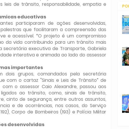
 leis de trânsito, responsabilidade, empatia e
PO
CO
âmicas educativas
ntes participaram de ações desenvolvidas,
 palestras que facilitaram a compreensão das
eve e acessível. “O projeto é um compromisso
 da vida contribuindo para um trânsito mais
 secretária executiva de Transporte, Gabriela
dade interativa e animada ao lado do assessor
mas importantes
m dois grupos, comandados pela secretária
ue com o cartaz "Sinais e Leis de Trânsito” de
o com o assessor Caio Alexandre, passou aos
igados ao trânsito, como, sinais de trânsito,
e, cinto de segurança, entre outros assuntos,
ia e de ocorrências, nos casos, do Serviço
2), Corpo de Bombeiros (193) e Polícia Militar
es desenvolvidas