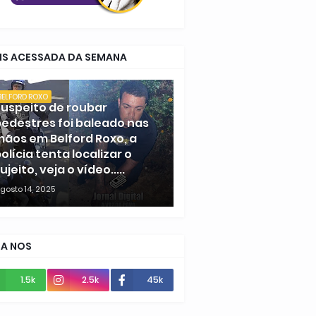
IS ACESSADA DA SEMANA
BELFORD ROXO
uspeito de roubar
edestres foi baleado nas
ãos em Belford Roxo, a
olícia tenta localizar o
ujeito, veja o vídeo.....
gosto 14, 2025
GA NOS
1.5k
2.5k
45k