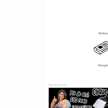
Redaç
Direçã
Publicidade