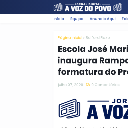
Início
Equipe
Anuncie Aqui
Fa
FILMES
POLÍTICA
SUGESTÕ
Página inicial
Belford Roxo
Escola José Mar
inaugura Rampa
formatura do Pr
julho 07, 2026
0 Comentários