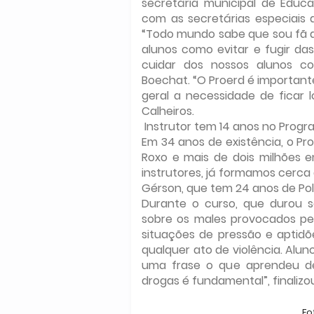
secretária municipal de Educa
com as secretárias especiais
“Todo mundo sabe que sou fã 
alunos como evitar e fugir das
cuidar dos nossos alunos com
Boechat. “O Proerd é important
geral a necessidade de ficar l
Calheiros.
Instrutor tem 14 anos no Prog
Em 34 anos de existência, o Pr
Roxo e mais de dois milhões e
instrutores, já formamos cerca 
Gérson, que tem 24 anos de Políc
Durante o curso, que durou s
sobre os males provocados pel
situações de pressão e aptid
qualquer ato de violência. Alun
uma frase o que aprendeu de 
drogas é fundamental”, finalizo
Fo