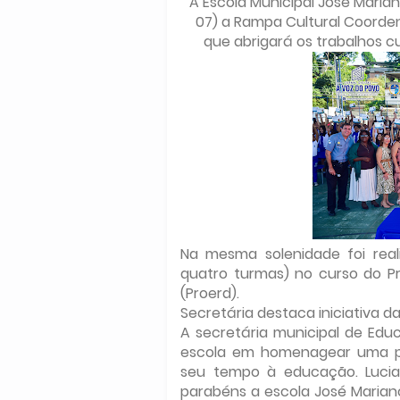
A Escola Municipal José Maria
07) a Rampa Cultural Coorden
que abrigará os trabalhos c
Na mesma solenidade foi rea
quatro turmas) no curso do P
(Proerd).
Secretária destaca iniciativa d
A secretária municipal de Educ
escola em homenagear uma pro
seu tempo à educação. Lucia
parabéns a escola José Mariano