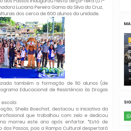
no dos Passos inaugurou nesta terça-feira (07-
adora Luciana Pereira Gama da Silva da Cruz,
ulturais dos cerca de 600 alunos da unidade.
MA
S
p
m
p
s
a
lizada também a formação de 110 alunos (de
rograma Educacional de Resistência às Drogas
SI
a escola
ação, Sheila Boechat, destacou a iniciativa da
fissional que trabalhou com zelo e dedicou
na morreu este ano após enfartar. “Está de
 dos Passos, pois a Rampa Cultural despertará