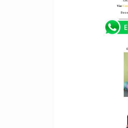
Via:
Com
Rece
G