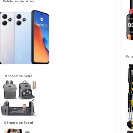
Celulares baratos
Fe
Mochila de
bebê
Câmera de Bocal