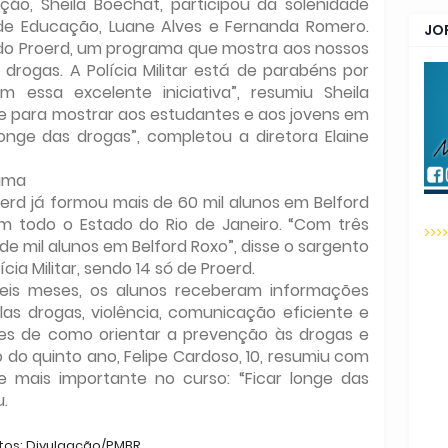
ção, Sheila Boechat, participou da solenidade
 de Educação, Luane Alves e Fernanda Romero.
JO
do Proerd, um programa que mostra aos nossos
 drogas. A Polícia Militar está de parabéns por
 essa excelente iniciativa”, resumiu Sheila
e para mostrar aos estudantes e aos jovens em
onge das drogas”, completou a diretora Elaine
rama
oerd já formou mais de 60 mil alunos em Belford
m todo o Estado do Rio de Janeiro. “Com três
>>>
de mil alunos em Belford Roxo”, disse o sargento
ia Militar, sendo 14 só de Proerd.
eis meses, os alunos receberam informações
as drogas, violência, comunicação eficiente e
ões de como orientar a prevenção às drogas e
o do quinto ano, Felipe Cardoso, 10, resumiu com
mais importante no curso: “Ficar longe das
u.
tos: Divulgação/PMBR