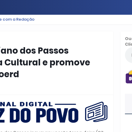
le com a Redação
ES
BAIXADA
PODCAST
ESPORTE
FUTEBOL
Ou
Cli
iano dos Passos
 Cultural e promove
oerd