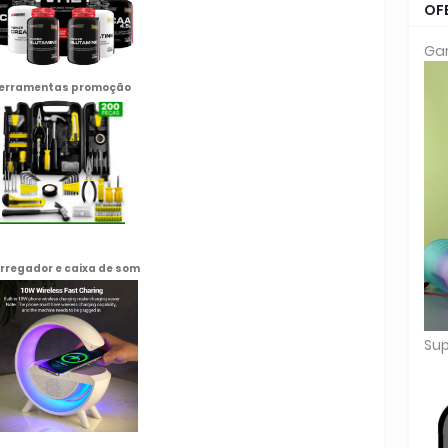
OF
Gar
erramentas promoção
rregador e caixa de som
Sup