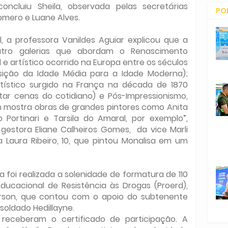
concluiu Sheila, observada pelas secretárias
PO
omero e Luane Alves.
CO
, a professora Vanildes Aguiar explicou que a
tro galerias que abordam o Renascimento
 e artístico ocorrido na Europa entre os séculos
sição da Idade Média para a Idade Moderna);
tístico surgido na França na década de 1870
tar cenas do cotidiano) e Pós-Impressionismo,
 mostra obras de grandes pintores como Anita
o Portinari e Tarsila do Amaral, por exemplo”,
gestora Eliane Calheiros Gomes, da vice Marli
 Laura Ribeiro, 10, que pintou Monalisa em um
foi realizada a solenidade de formatura de 110
ucacional de Resistência às Drogas (Proerd),
son, que contou com o apoio do subtenente
soldado Hedillayne.
receberam o certificado de participação. A