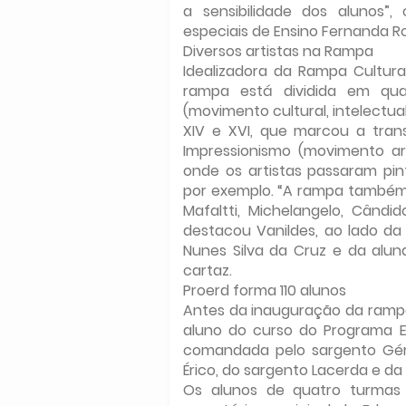
a sensibilidade dos alunos”, 
especiais de Ensino Fernanda R
Diversos artistas na Rampa
Idealizadora da Rampa Cultural
rampa está dividida em qua
(movimento cultural, intelectual
XIV e XVI, que marcou a tran
Impressionismo (movimento ar
onde os artistas passaram pin
por exemplo. “A rampa também
Mafaltti, Michelangelo, Cândid
destacou Vanildes, ao lado da 
Nunes Silva da Cruz e da aluna
cartaz.
Proerd forma 110 alunos
Antes da inauguração da rampa 
aluno do curso do Programa Ed
comandada pelo sargento Gér
Érico, do sargento Lacerda e da 
Os alunos de quatro turmas 