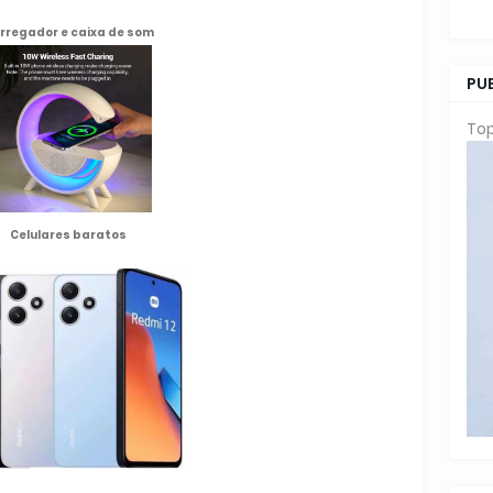
rregador e caixa de som
PU
Top
Celulares baratos