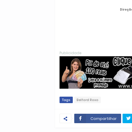
Direçã
Publicidade
Tags
Belford Roxo
Compartilhar