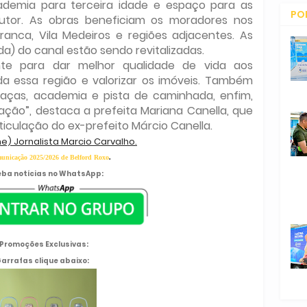
cademia para terceira idade e espaço para as
PO
tor. As obras beneficiam os moradores nos
 Branca, Vila Medeiros e regiões adjacentes. As
CO
a) do canal estão sendo revitalizadas.
nte para dar melhor qualidade de vida aos
da essa região e valorizar os imóveis. Também
aças, academia e pista de caminhada, enfim,
ção”, destaca a prefeita Mariana Canella, que
ticulação do ex-prefeito Márcio Canella.
ne) Jornalista Marcio Carvalho.
unicação 2025/2026 de Belford Roxo
.
ba notícias no WhatsApp:
Promoções Exclusivas:
arrafas clique abaixo: