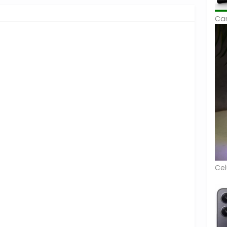
Car
Cel