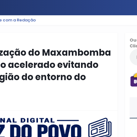
le com a Redação
ES
BAIXADA
PODCAST
ESPORTE
FUTEBOL
Ou
Cli
lização do Maxambomba
o acelerado evitando
gião do entorno do