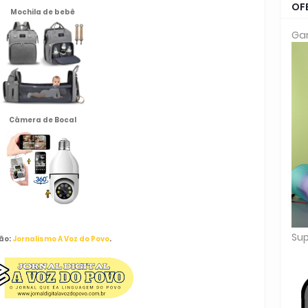
OF
Mochila de
bebê
Gar
Câmera de Bocal
Sup
ão:
Jornalismo A Voz do Povo
.