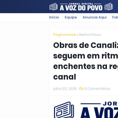
Início
Equipe
Anuncie Aqui
Fa
FILMES
POLÍTICA
SUGESTÕ
Página inicial
Belford Roxo
Obras de Cana
seguem em ritm
enchentes na re
canal
julho 02, 2026
0 Comentários