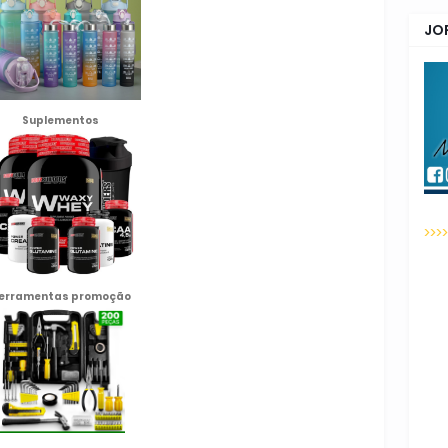
JO
Suplementos
>>>
erramentas promoção