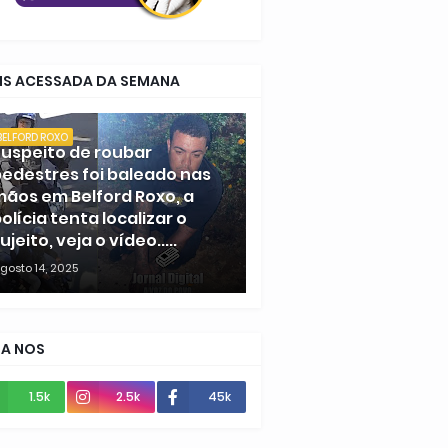
IS ACESSADA DA SEMANA
BELFORD ROXO
uspeito de roubar
edestres foi baleado nas
ãos em Belford Roxo, a
olícia tenta localizar o
ujeito, veja o vídeo.....
gosto 14, 2025
GA NOS
1.5k
2.5k
45k