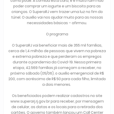
como pode. A comida está cara, e é muito ruim não
poder comprar um iogurte e um biscoito para as
crianças. O SuperaRJ vem trazer uma luz no fim do
túnel. O auxílio vai nos ajudar muito para as nossas
necessidades básicas – afirmou.
O programa
O SuperaRJ vai beneficiar mais de 355 mil famílias,
cerca de 1,4 milhão de pessoas que vivem na pobreza
e extrema pobreza e que perderam os empregos
durante a pandemia da Covid-19. Nessa primeira
etapa, 42.569 famílias já começam a receber, no
próximo sábado (05/06), o auxílio emergencial de R$
200, com acréscimo de R$ 50 para cada filho, limitado
a dois menores.
Os beneficiados podem realizar cadastros no site
www.superarj.rj.gov.br para receber, por mensagem
de celular, as datas e os locais para a retirada dos
cartões. O governo também lançou um Call Center