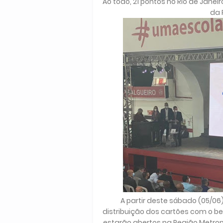
Ao todo, 21 pontos no Rio de Jan
da 
A partir deste sábado (05/06)
distribuição dos cartões com o ben
estarão abertos na Região Metro