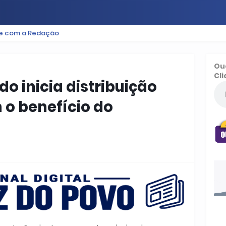
le com a Redação
ES
BAIXADA
PODCAST
ESPORTE
FUTEBOL
Ou
Cli
o inicia distribuição
 o benefício do