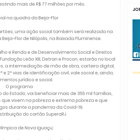
stindo mais de R$ 77 milhões por mês.
JO
ial na quadra da Beija-Flor
cartões, uma ação social também será realizada na
eija-Flor de Nilópolis, na Baixada Fluminense.
lho e Renda e de Desenvolvimento Social e Direitos
dação Leão XIII, Detran e Procon, estarão no local
es, a intermediação de mão de obra, carteira digital,
>>>
2ª vias de identificação civil, vale social e, ainda,
mentos jurídico e social.
O programa
do Estado, vai beneficiar mais de 355 mil famílias,
s que vivem na pobreza e extrema pobreza e que
os durante a pandemia da Covid-19.
stribuição do cartão SuperaRJ
 Olímpica de Nova Iguaçu;