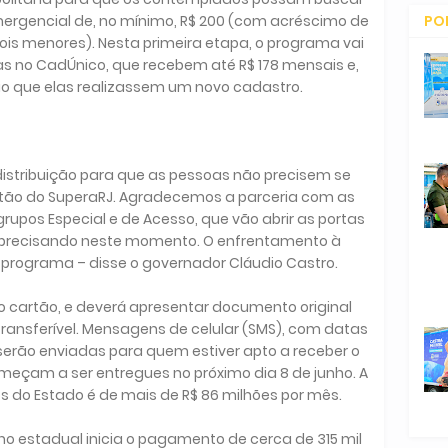
PO
mergencial de, no mínimo, R$ 200 (com acréscimo de
 dois menores). Nesta primeira etapa, o programa vai
CO
itas no CadÚnico, que recebem até R$ 178 mensais e,
ário que elas realizassem um novo cadastro.
distribuição para que as pessoas não precisem se
artão do SuperaRJ. Agradecemos a parceria com as
upos Especial e de Acesso, que vão abrir as portas
 precisando neste momento. O enfrentamento à
 programa – disse o governador Cláudio Castro.
r o cartão, e deverá apresentar documento original
ntransferível. Mensagens de celular (SMS), com datas
, serão enviadas para quem estiver apto a receber o
 começam a ser entregues no próximo dia 8 de junho. A
tos do Estado é de mais de R$ 86 milhões por mês.
erno estadual inicia o pagamento de cerca de 315 mil