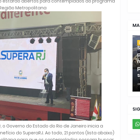
eiro estarão abertos para contemplados do programa
Região Metropolitana
MA
S
p
m
p
s
a
SI
, o Governo do Estado do Rio de Janeiro inicia a
efício do SuperaRJ. Ao todo, 21 pontos (lista abaixo)
politana para que os contemplados possam buscar