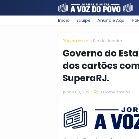
Início
Equipe
Anuncie Aqui
Fa
FILMES
POLÍTICA
SUGESTÕ
Página inicial
Rio de Janeiro
Governo do Estad
dos cartões com
SuperaRJ.
junho 03, 2021
0 Comentários