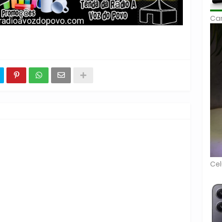
Car
Cel