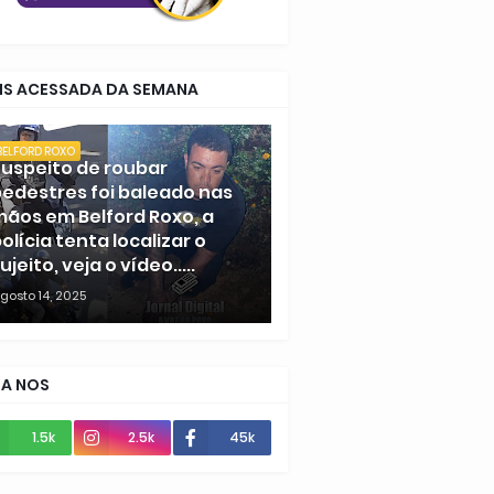
IS ACESSADA DA SEMANA
BELFORD ROXO
uspeito de roubar
edestres foi baleado nas
ãos em Belford Roxo, a
olícia tenta localizar o
ujeito, veja o vídeo.....
gosto 14, 2025
GA NOS
1.5k
2.5k
45k