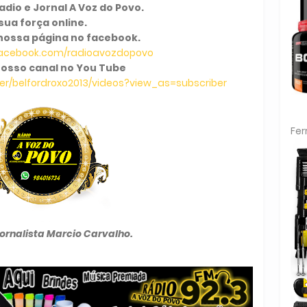
dio e Jornal A Voz do Povo.
sua força online.
nossa página no facebook.
facebook.com/radioavozdopovo
osso canal no You Tube
r/belfordroxo2013/videos?view_as=subscriber
Fe
Jornalista Marcio Carvalho.