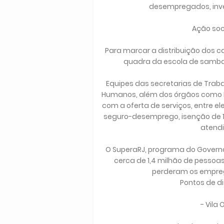
desempregados, inve
Ação soc
Para marcar a distribuição dos 
quadra da escola de samba B
Equipes das secretarias de Traba
Humanos, além dos órgãos como Fun
com a oferta de serviços, entre el
seguro-desemprego, isenção de 1ª e 
atendi
O SuperaRJ, programa do Governo 
cerca de 1,4 milhão de pessoa
perderam os empreg
Pontos de di
- Vila