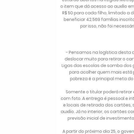
o item que dá acesso ao auxílio e
R$ 50 para cada filho, limitado a
beneficiar 42.569 famílias inscr
por isso, não foi necess
- Pensamos na logística desta 
deslocar muito para retirar o c
Ligas das escolas de samba dos gr
para acolher quem mais está
pobreza é a principal meta do
Somente o titular poderá retira
com foto. A entrega é pessoal e i
e locais de retirada dos cartões
auxílio. Já no interior, os cartões
previsão inicial de investimen
A partir do próximo dia 25, o gov