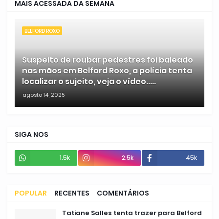
MAIS ACESSADA DA SEMANA
BELFORD ROXO
Suspeito de roubar pedestres foi baleado
nas mãos em Belford Roxo, a polícia tenta
localizar o sujeito, veja o vídeo.....
agosto 14, 2025
SIGA NOS
1.5k
2.5k
45k
POPULAR
RECENTES
COMENTÁRIOS
Tatiane Salles tenta trazer para Belford