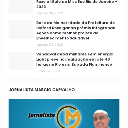
Roxo o título de Miss Eco Rio de Janeiro –
2026
agosto 03, 2026
Baile da Melhor Idade da Prefeitura de
Belford Roxo ganha prêmio Integrando
Ações como melhor projeto de
Envelhecimento Saudável
agosto 03, 2026
Vendaval deixa milhares sem energia;
Light prevê normalização em até 48
horas no Rio e na Baixada Fluminense
julho 30, 2026
JORNALISTA MARCIO CARVALHO