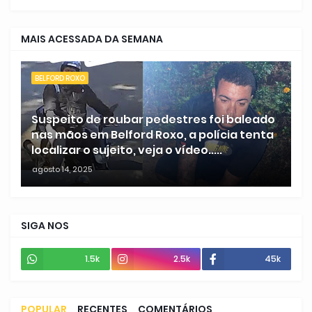
MAIS ACESSADA DA SEMANA
BELFORD ROXO
Suspeito de roubar pedestres foi baleado
nas mãos em Belford Roxo, a polícia tenta
localizar o sujeito, veja o vídeo.....
agosto 14, 2025
SIGA NOS
1.5k
2.5k
45k
POPULAR
RECENTES
COMENTÁRIOS