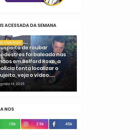
IS ACESSADA DA SEMANA
BELFORD ROXO
uspeito de roubar
edestres foi baleado nas
ãos em Belford Roxo, a
olícia tenta localizar o
ujeito, veja o vídeo.....
gosto 14, 2025
GA NOS
1.5k
2.5k
45k