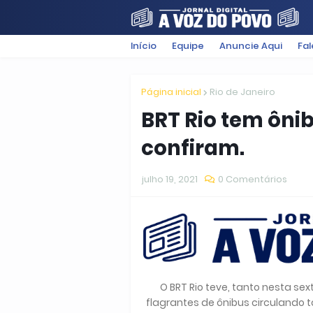
Início
Equipe
Anuncie Aqui
Fa
FILMES
POLÍTICA
SUGESTÕ
Página inicial
Rio de Janeiro
BRT Rio tem ônib
confiram.
julho 19, 2021
0 Comentários
O BRT Rio teve, tanto nesta sext
flagrantes de ônibus circulando 