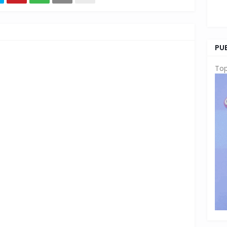
PU
Top