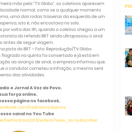
eira mão pela ”TV Globo”, os coletivos aparecem
PO
 velocidade normal, como se a qualquer momento
CO
ema, uma das rodas traseiras da esquerda de um
spensa, isto é, não encostava no solo.
o por volta das 11h, quando o coletivo chegou a um
otorista do referido BRT ainda ultrapassou o sinal
o antes de seguir viagem.
na pista do BRT – Foto: Reprodução/TV Globo
 flagrado na quinta foi consertado e já está em
ação ao avanço de sinal, a empresa informou que,
e o condutor cometeu a infração, o mesmo será
penso das atividades.
dio e Jornal A Voz do Povo.
sua força online.
nossa página no facebook.
facebook.com/radioavozdopovo
osso canal no You Tube
r/belfordroxo2013/videos?view_as=subscriber