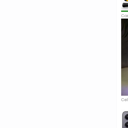
Car
Cel