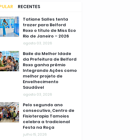
PULAR
RECENTES
MENTÁRIOS
Tatiane Salles tenta
trazer para Belford
Roxo o título de Miss Eco
Rio de Janeiro – 2026
agosto 03, 2026
Baile da Melhor Idade
da Prefeitura de Belford
Roxo ganha prêmio
Integrando Ações como
melhor projeto de
Envelhecimento
Saudável
agosto 03, 2026
Pelo segundo ano
consecutivo, Centro de
Fisioterapia Tamoios
celebra a tradicional
Festa na Roça
julho 15, 2026