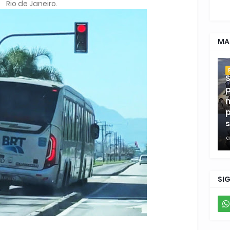
Rio de Janeiro.
MA
S
p
m
p
s
a
SI