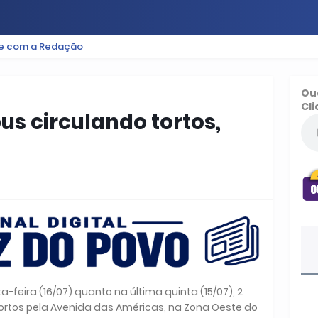
le com a Redação
ES
BAIXADA
PODCAST
ESPORTE
FUTEBOL
Ou
Cli
us circulando tortos,
a-feira (16/07) quanto na última quinta (15/07), 2
tortos pela Avenida das Américas, na Zona Oeste do