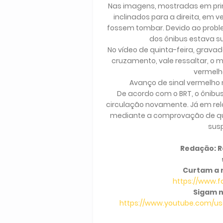
Nas imagens, mostradas em prim
inclinados para a direita, em
fossem tombar. Devido ao probl
dos ônibus estava su
No vídeo de quinta-feira, gravad
cruzamento, vale ressaltar, o m
vermelh
Avanço de sinal vermelho 
De acordo com o BRT, o ônibus
circulação novamente. Já em rel
mediante a comprovação de qu
sus
Redação: Ra
Curtam a 
https://www.
Sigam n
https://www.youtube.com/use