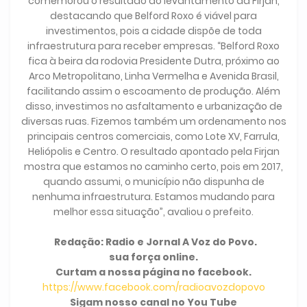
comemorou o resultado do levantamento da Firjan,
destacando que Belford Roxo é viável para
investimentos, pois a cidade dispõe de toda
infraestrutura para receber empresas. “Belford Roxo
fica à beira da rodovia Presidente Dutra, próximo ao
Arco Metropolitano, Linha Vermelha e Avenida Brasil,
facilitando assim o escoamento de produção. Além
disso, investimos no asfaltamento e urbanização de
diversas ruas. Fizemos também um ordenamento nos
principais centros comerciais, como Lote XV, Farrula,
Heliópolis e Centro. O resultado apontado pela Firjan
mostra que estamos no caminho certo, pois em 2017,
quando assumi, o município não dispunha de
nenhuma infraestrutura. Estamos mudando para
melhor essa situação”, avaliou o prefeito.
Redação: Radio e Jornal A Voz do Povo.
sua força online.
Curtam a nossa página no facebook.
https://www.facebook.com/radioavozdopovo
Sigam nosso canal no You Tube