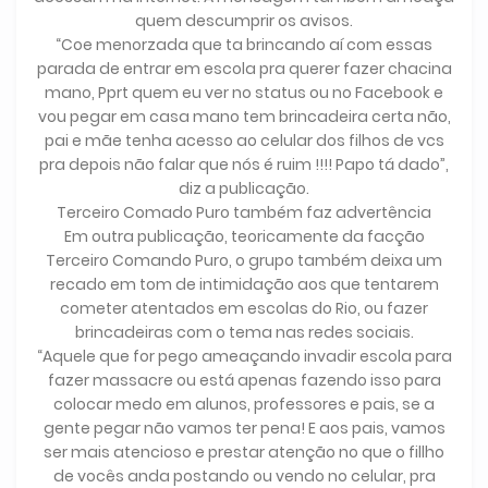
quem descumprir os avisos.
“Coe menorzada que ta brincando aí com essas
parada de entrar em escola pra querer fazer chacina
mano, Pprt quem eu ver no status ou no Facebook e
vou pegar em casa mano tem brincadeira certa não,
pai e mãe tenha acesso ao celular dos filhos de vcs
pra depois não falar que nós é ruim !!!! Papo tá dado”,
diz a publicação.
Terceiro Comado Puro também faz advertência
Em outra publicação, teoricamente da facção
Terceiro Comando Puro, o grupo também deixa um
recado em tom de intimidação aos que tentarem
cometer atentados em escolas do Rio, ou fazer
brincadeiras com o tema nas redes sociais.
“Aquele que for pego ameaçando invadir escola para
fazer massacre ou está apenas fazendo isso para
colocar medo em alunos, professores e pais, se a
gente pegar não vamos ter pena! E aos pais, vamos
ser mais atencioso e prestar atenção no que o fillho
de vocês anda postando ou vendo no celular, pra