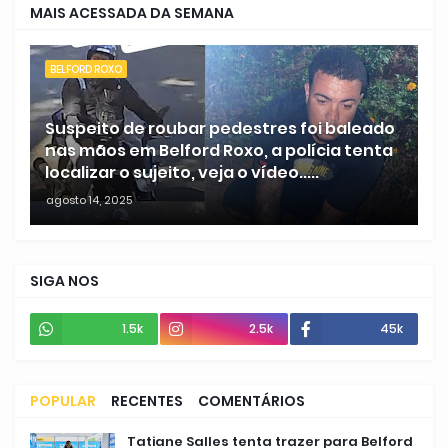
MAIS ACESSADA DA SEMANA
BELFORD ROXO
Suspeito de roubar pedestres foi baleado
nas mãos em Belford Roxo, a polícia tenta
localizar o sujeito, veja o vídeo.....
agosto 14, 2025
SIGA NOS
1.5k
2.5k
45k
POPULAR
RECENTES
COMENTÁRIOS
Tatiane Salles tenta trazer para Belford