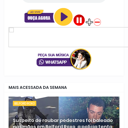
MAIS ACESSADA DA SEMANA
BELFORD ROXO
Suspeito de roubar pedestres foi baleado
nas mãos em Belford Roxo, a polícia tenta