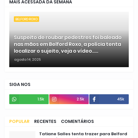
MAIS ACESSADA DA SEMANA
BELFORD ROXO
Suspeito de roubar pedestres foi baleado
nas mãos em Belford Roxo, a polícia tenta
localizar o sujeito, veja o vídeo.....
agosto 14, 2025
SIGA NOS
1.5k
2.5k
45k
POPULAR
RECENTES
COMENTÁRIOS
Tatiane Salles tenta trazer para Belford