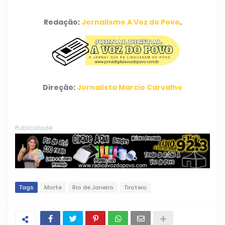
Redação:
Jornalismo A Voz do Povo
.
Direção:
Jornalista Marcio Carvalho
Publicidade
Tags
Morte
Rio de Janeiro
Tiroteio