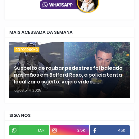
MAIS ACESSADA DA SEMANA
BELFORD ROXO
Suspeito de roubar pedestres foi baleado
nas mãos em Belford Roxo, a polícia tenta
localizar o sujeito, veja o vídeo.....
agosto 14, 2025
SIGA NOS
1.5k
2.5k
45k