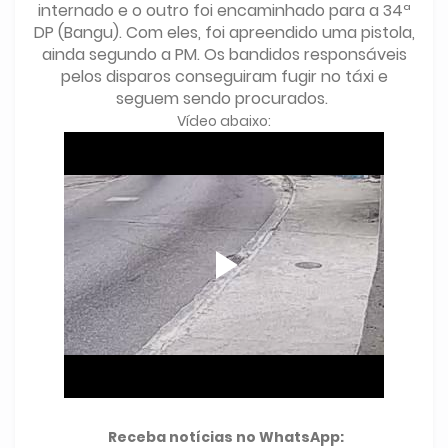
internado e o outro foi encaminhado para a 34ª
DP (Bangu). Com eles, foi apreendido uma pistola,
ainda segundo a PM. Os bandidos responsáveis
pelos disparos conseguiram fugir no táxi e
seguem sendo procurados.
Vídeo abaixo:
Receba notícias no WhatsApp: