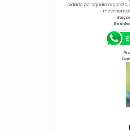
cidade paraguaia organiza,
movimentam 
Edição
Receba
Pr
Gar