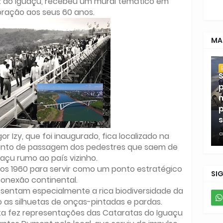
z do Iguaçu, recebeu um mural temático em
ação aos seus 60 anos.
MA
S
p
m
p
s
a
or Izy, que foi inaugurado, fica localizado na
ponto de passagem dos pedestres que saem de
uaçu rumo ao país vizinho.
nos 1960 para servir como um ponto estratégico
SI
onexão continental.
esentam especialmente a rica biodiversidade da
as silhuetas de onças-pintadas e pardas.
ista fez representações das Cataratas do Iguaçu