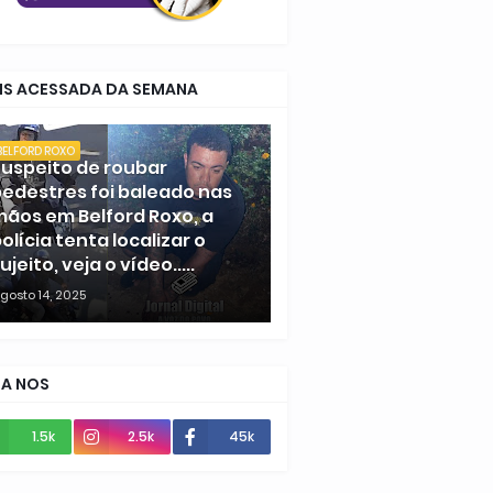
IS ACESSADA DA SEMANA
BELFORD ROXO
uspeito de roubar
edestres foi baleado nas
ãos em Belford Roxo, a
olícia tenta localizar o
ujeito, veja o vídeo.....
gosto 14, 2025
GA NOS
1.5k
2.5k
45k