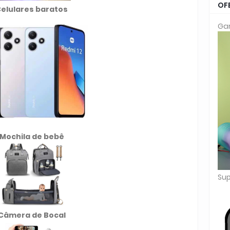
OF
elulares baratos
Gar
Mochila de
bebê
Sup
Câmera de Bocal