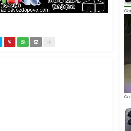
Car
Cel