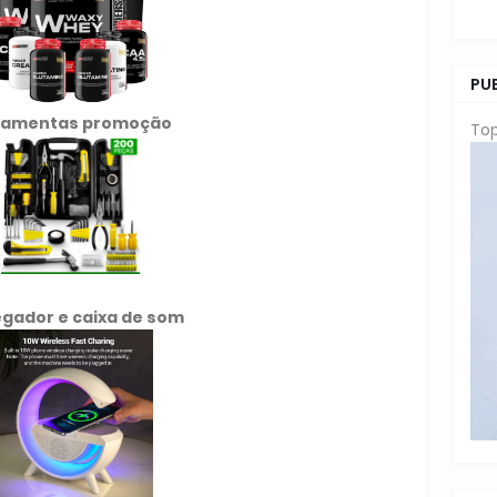
PU
ramentas promoção
Top
gador e caixa de som