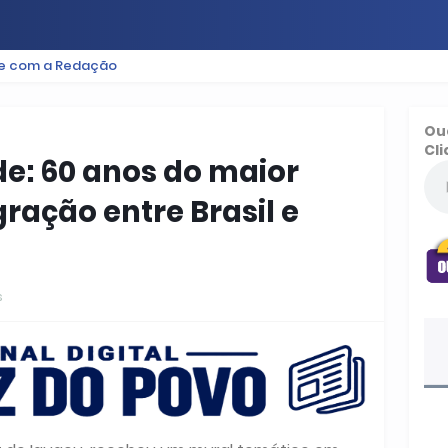
le com a Redação
ES
BAIXADA
PODCAST
ESPORTE
FUTEBOL
Ou
Cli
e: 60 anos do maior
ração entre Brasil e
s