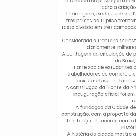
e também da passagem de Sant
para a criação
Há imagens, ainda, de Itaipu 
três países da tríplice fronte
rosto dividido em três camadas
Considerada a fronteira terres
diariamente, milhare
A contagem da circulação de pe
do Brasil
Parte são de estudantes 
trabalhadores do comércio e
mais baratos pelo famoso
A construção da "Ponte da Am
inauguração oficial foi em
tr
A fundação da Cidade de l
construção, com a proposta da 
fronteiriço, de acordo com o h
Histór
A história da cidade mostra 