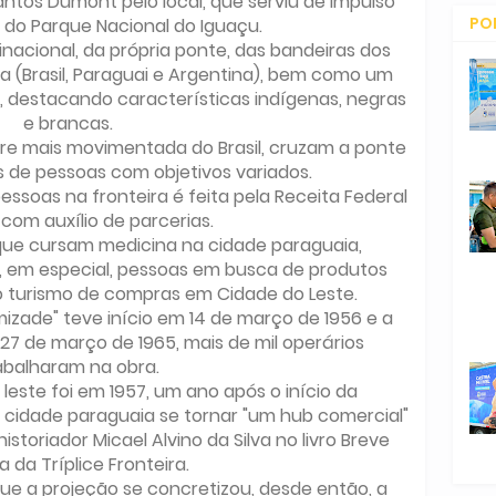
os Dumont pelo local, que serviu de impulso
PO
 do Parque Nacional do Iguaçu.
Binacional, da própria ponte, das bandeiras dos
CO
ira (Brasil, Paraguai e Argentina), bem como um
, destacando características indígenas, negras
e brancas.
tre mais movimentada do Brasil, cruzam a ponte
s de pessoas com objetivos variados.
ssoas na fronteira é feita pela Receita Federal
, com auxílio de parcerias.
que cursam medicina na cidade paraguaia,
, em especial, pessoas em busca de produtos
 turismo de compras em Cidade do Leste.
izade" teve início em 14 de março de 1956 e a
 27 de março de 1965, mais de mil operários
abalharam na obra.
este foi em 1957, um ano após o início da
cidade paraguaia se tornar "um hub comercial"
istoriador Micael Alvino da Silva no livro Breve
ia da Tríplice Fronteira.
que a projeção se concretizou, desde então, a