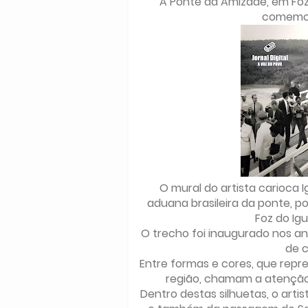
A Ponte da Amizade, em Fo
comemor
O mural do artista carioca Ig
aduana brasileira da ponte, 
Foz do Ig
O trecho foi inaugurado nos a
de c
Entre formas e cores, que repr
região, chamam a atenção 
Dentro destas silhuetas, o art