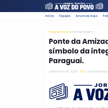
Início
Equipe
Anuncie Aqui
Fa
FILMES
POLÍTICA
SUGESTÕ
Página inicial
homenagem
Ponte da Amizad
símbolo da integ
Paraguai.
setembro 16, 2025
0 Comentário