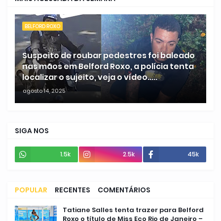
BELFORD ROXO
Suspeito de roubar pedestres foi baleado
nas mãos em Belford Roxo, a polícia tenta
localizar o sujeito, veja o vídeo.....
agosto 14, 2025
SIGA NOS
1.5k
2.5k
45k
POPULAR
RECENTES
COMENTÁRIOS
Tatiane Salles tenta trazer para Belford
Roxo o título de Miss Eco Rio de Janeiro –