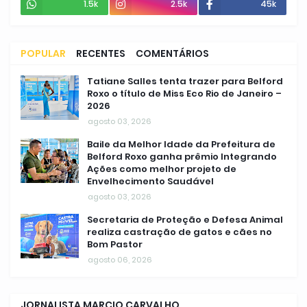
1.5k
2.5k
45k
POPULAR
RECENTES
COMENTÁRIOS
Tatiane Salles tenta trazer para Belford
Roxo o título de Miss Eco Rio de Janeiro –
2026
agosto 03, 2026
Baile da Melhor Idade da Prefeitura de
Belford Roxo ganha prêmio Integrando
Ações como melhor projeto de
Envelhecimento Saudável
agosto 03, 2026
Secretaria de Proteção e Defesa Animal
realiza castração de gatos e cães no
Bom Pastor
agosto 06, 2026
JORNALISTA MARCIO CARVALHO