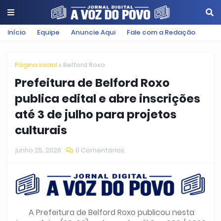
Início
Equipe
Anuncie Aqui
Fale com a Redação
Página inicial
Belford Roxo
Prefeitura de Belford Roxo
publica edital e abre inscrições
até 3 de julho para projetos
culturais
junho 25, 2026
0 Comentários
A Prefeitura de Belford Roxo publicou nesta