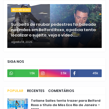
BELFORD ROXO
Suspeito de roubar pedestres foi baleado
nas mãos em Belford Roxo, a polícia tenta
localizar o sujeito, veja o vídeo.....
agosto 14, 2025
SIGA NOS
1.5k
2.5k
45k
POPULAR
RECENTES
COMENTÁRIOS
Tatiane Salles tenta trazer para Belford
Roxo o título de Miss Eco Rio de Janeiro –