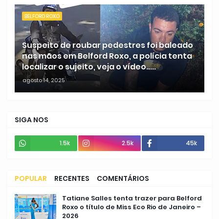
BELFORD ROXO
Suspeito de roubar pedestres foi baleado
nas mãos em Belford Roxo, a polícia tenta
localizar o sujeito, veja o vídeo.....
agosto 14, 2025
SIGA NOS
1.5k
2.5k
45k
POPULAR
RECENTES
COMENTÁRIOS
Tatiane Salles tenta trazer para Belford
Roxo o título de Miss Eco Rio de Janeiro –
2026